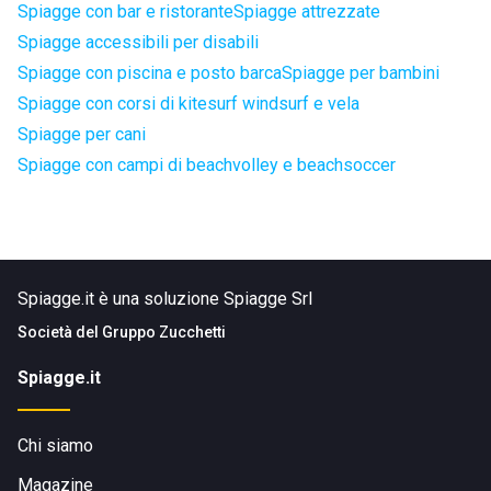
Spiagge con bar e ristorante
Spiagge attrezzate
Spiagge accessibili per disabili
Spiagge con piscina e posto barca
Spiagge per bambini
Spiagge con corsi di kitesurf windsurf e vela
Spiagge per cani
Spiagge con campi di beachvolley e beachsoccer
Spiagge.it è una soluzione Spiagge Srl
Società del
Gruppo Zucchetti
Spiagge.it
Chi siamo
Magazine