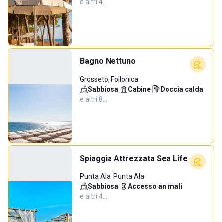
e altri 4…
Bagno Nettuno
Grosseto, Follonica
Sabbiosa
·
Cabine
·
Doccia calda
·
e altri 8…
Spiaggia Attrezzata Sea Life
Punta Ala, Punta Ala
Sabbiosa
·
Accesso animali
·
e altri 4…