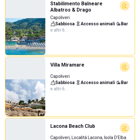
Stabilimento Balneare
Albatros & Drago
Capoliveri
Sabbiosa
·
Accesso animali
·
Bar
·
e altri 6…
Villa Miramare
Capoliveri
Sabbiosa
·
Accesso animali
·
Bar
·
e altri 6…
Lacona Beach Club
Capoliveri, Località Lacona, Isola D'Elba