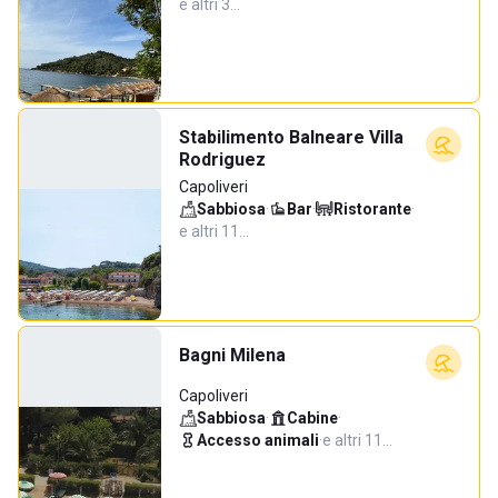
e altri 3…
Stabilimento Balneare Villa
Rodriguez
Capoliveri
Sabbiosa
·
Bar
·
Ristorante
·
e altri 11…
Bagni Milena
Capoliveri
Sabbiosa
·
Cabine
·
Accesso animali
·
e altri 11…