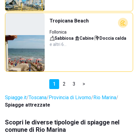
Tropicana Beach
Follonica
Sabbiosa
·
Cabine
·
Doccia calda
·
e altri 6…
1
2
3
>
Spiagge.it
Toscana
Provincia di Livorno
Rio Marina
Spiagge attrezzate
Scopri le diverse tipologie di spiagge nel
comune di Rio Marina