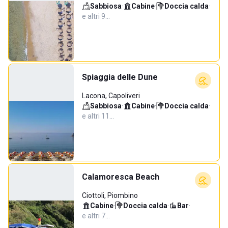
Sabbiosa
·
Cabine
·
Doccia calda
·
e altri 9…
Spiaggia delle Dune
Lacona, Capoliveri
Sabbiosa
·
Cabine
·
Doccia calda
·
e altri 11…
Calamoresca Beach
Ciottoli, Piombino
Cabine
·
Doccia calda
·
Bar
·
e altri 7…