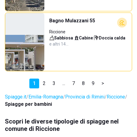
Bagno Mulazzani 55
Riccione
Sabbiosa
·
Cabine
·
Doccia calda
·
e altri 14…
1
2
3
...
7
8
9
>
Spiagge.it
Emilia-Romagna
Provincia di Rimini
Riccione
Spiagge per bambini
Scopri le diverse tipologie di spiagge nel
comune di Riccione