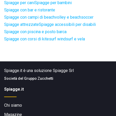
Spiagge per cani
Spiagge per bambini
Spiagge con bar e ristorante
Spiagge con campi di beachvolley e beachsoccer
Spiagge attrezzate
Spiagge accessibili per disabili
Spiagge con piscina e posto barca
Spiagge con corsi di kitesurf windsurf e vela
Spiagge.it è una soluzione Spiagge Srl
Società del
Gruppo Zucchetti
Spiagge.it
Chi siamo
Magazine