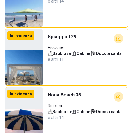
e altri 14…
In evidenza
Spiaggia 129
Riccione
Sabbiosa
·
Cabine
·
Doccia calda
·
e altri 11…
In evidenza
Nona Beach 35
Riccione
Sabbiosa
·
Cabine
·
Doccia calda
·
e altri 14…