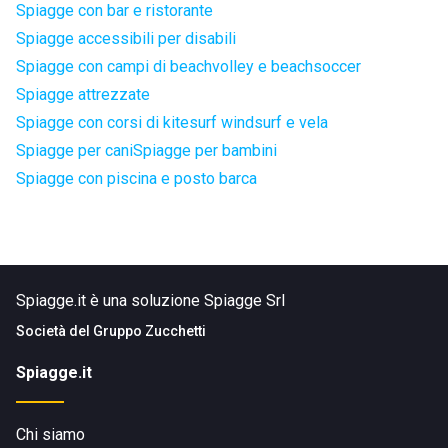
Spiagge con bar e ristorante
Spiagge accessibili per disabili
Spiagge con campi di beachvolley e beachsoccer
Spiagge attrezzate
Spiagge con corsi di kitesurf windsurf e vela
Spiagge per cani
Spiagge per bambini
Spiagge con piscina e posto barca
Spiagge.it è una soluzione Spiagge Srl
Società del
Gruppo Zucchetti
Spiagge.it
Chi siamo