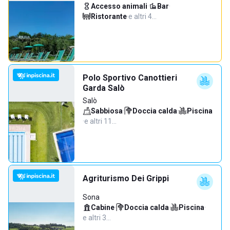
Accesso animali
·
Bar
·
Ristorante
·
e altri 4…
Polo Sportivo Canottieri
Garda Salò
Salò
Sabbiosa
·
Doccia calda
·
Piscina
·
e altri 11…
Agriturismo Dei Grippi
Sona
Cabine
·
Doccia calda
·
Piscina
·
e altri 3…