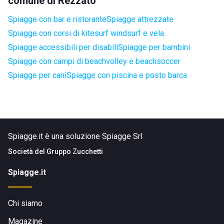
comune di Rezzato
Spiagge con bar e ristorante
Spiagge attrezzate
Spiagge con corsi di kitesurf windsurf e vela
Spiagge accessibili per disabili
Spiagge per bambini
Spiagge con campi di beachvolley e beachsoccer
Spiagge per cani
Spiagge con piscina e posto barca
Spiagge.it è una soluzione Spiagge Srl
Società del
Gruppo Zucchetti
Spiagge.it
Chi siamo
Magazine