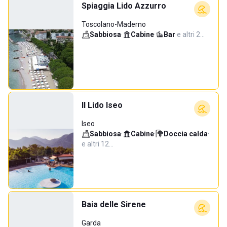
Spiaggia Lido Azzurro
Toscolano-Maderno
Sabbiosa
·
Cabine
·
Bar
·
e altri 2…
Il Lido Iseo
Iseo
Sabbiosa
·
Cabine
·
Doccia calda
·
e altri 12…
Baia delle Sirene
Garda