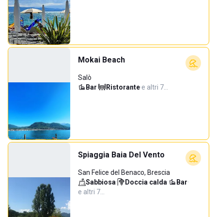
Mokai Beach
Salò
Bar
·
Ristorante
·
e altri 7…
Spiaggia Baia Del Vento
San Felice del Benaco, Brescia
Sabbiosa
·
Doccia calda
·
Bar
·
e altri 7…