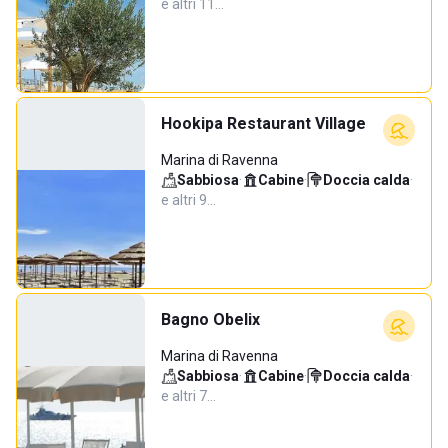
e altri 11…
Hookipa Restaurant Village
Marina di Ravenna
Sabbiosa
·
Cabine
·
Doccia calda
·
e altri 9…
Bagno Obelix
Marina di Ravenna
Sabbiosa
·
Cabine
·
Doccia calda
·
e altri 7…