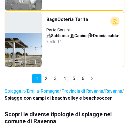
BagnOsteria Tarifa
Porto Corsini
Sabbiosa
·
Cabine
·
Doccia calda
·
e altri 14…
1
2
3
4
5
6
>
Spiagge.it
Emilia-Romagna
Provincia di Ravenna
Ravenna
Spiagge con campi di beachvolley e beachsoccer
Scopri le diverse tipologie di spiagge nel
comune di Ravenna