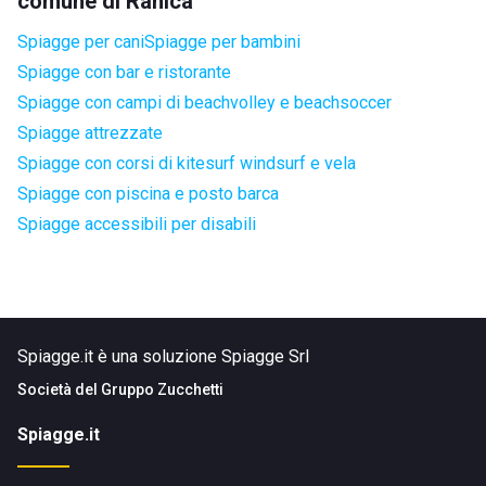
comune di Ranica
Spiagge per cani
Spiagge per bambini
Spiagge con bar e ristorante
Spiagge con campi di beachvolley e beachsoccer
Spiagge attrezzate
Spiagge con corsi di kitesurf windsurf e vela
Spiagge con piscina e posto barca
Spiagge accessibili per disabili
Spiagge.it è una soluzione Spiagge Srl
Società del
Gruppo Zucchetti
Spiagge.it