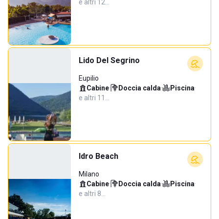
e altri 12…
Lido Del Segrino
Eupilio
Cabine
·
Doccia calda
·
Piscina
·
e altri 11…
Idro Beach
Milano
Cabine
·
Doccia calda
·
Piscina
·
e altri 8…