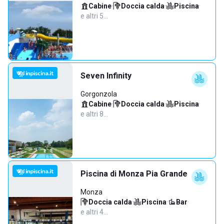
Cabine
·
Doccia calda
·
Piscina
·
e altri 5…
Seven Infinity
Gorgonzola
Cabine
·
Doccia calda
·
Piscina
·
e altri 8…
Piscina di Monza Pia Grande
Monza
Doccia calda
·
Piscina
·
Bar
·
e altri 4…