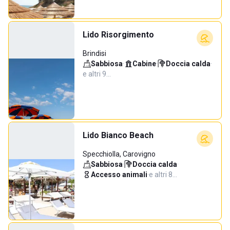
Lido Risorgimento
Brindisi
Sabbiosa
·
Cabine
·
Doccia calda
·
e altri 9…
Lido Bianco Beach
Specchiolla, Carovigno
Sabbiosa
·
Doccia calda
·
Accesso animali
·
e altri 8…