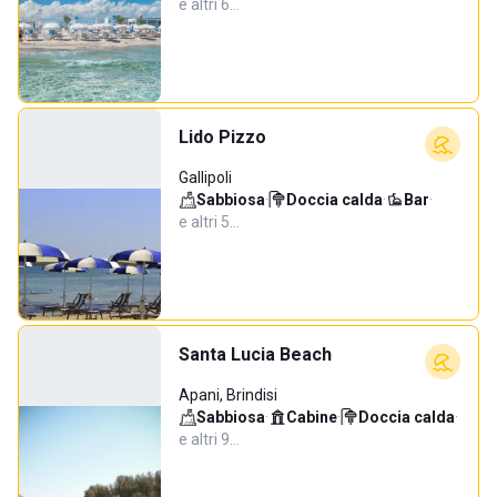
e altri 6…
Lido Pizzo
Gallipoli
Sabbiosa
·
Doccia calda
·
Bar
·
e altri 5…
Santa Lucia Beach
Apani, Brindisi
Sabbiosa
·
Cabine
·
Doccia calda
·
e altri 9…