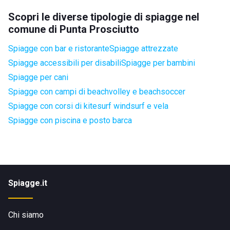
Scopri le diverse tipologie di spiagge nel
comune di Punta Prosciutto
Spiagge con bar e ristorante
Spiagge attrezzate
Spiagge accessibili per disabili
Spiagge per bambini
Spiagge per cani
Spiagge con campi di beachvolley e beachsoccer
Spiagge con corsi di kitesurf windsurf e vela
Spiagge con piscina e posto barca
Spiagge.it
Chi siamo