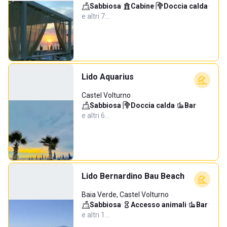
Sabbiosa
·
Cabine
·
Doccia calda
·
e altri 7…
Lido Aquarius
Castel Volturno
Sabbiosa
·
Doccia calda
·
Bar
·
e altri 6…
Lido Bernardino Bau Beach
Baia Verde, Castel Volturno
Sabbiosa
·
Accesso animali
·
Bar
·
e altri 1…