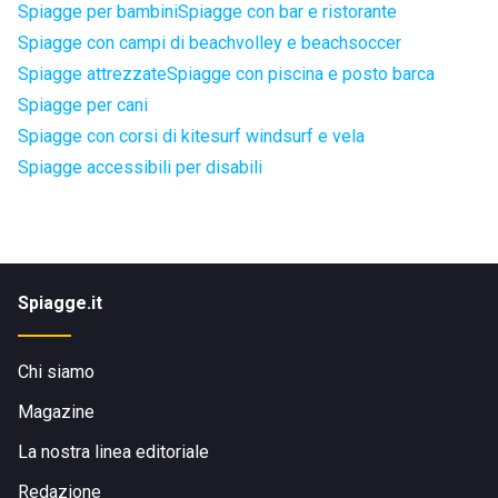
Spiagge per bambini
Spiagge con bar e ristorante
Spiagge con campi di beachvolley e beachsoccer
Spiagge attrezzate
Spiagge con piscina e posto barca
Spiagge per cani
Spiagge con corsi di kitesurf windsurf e vela
Spiagge accessibili per disabili
Spiagge.it
Chi siamo
Magazine
La nostra linea editoriale
Redazione