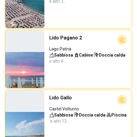
e altri 3…
Lido Pagano 2
Lago Patria
Sabbiosa
·
Cabine
·
Doccia calda
·
e altri 4…
Lido Gallo
Castel Volturno
Sabbiosa
·
Doccia calda
·
Piscina
·
e altri 13…