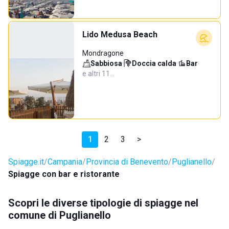
Lido Medusa Beach
Mondragone
Sabbiosa
·
Doccia calda
·
Bar
·
e altri 11…
1
2
3
>
Spiagge.it
Campania
Provincia di Benevento
Puglianello
Spiagge con bar e ristorante
Scopri le diverse tipologie di spiagge nel
comune di Puglianello