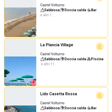
Castel Volturno
Sabbiosa
·
Doccia calda
·
Bar
·
e altri 1…
La Plancia Village
Castel Volturno
Sabbiosa
·
Doccia calda
·
Piscina
·
e altri 11…
Lido Casetta Rossa
Castel Volturno
Sabbiosa
·
Doccia calda
·
Bar
·