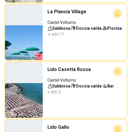
La Plancia Village
Castel Volturno
Sabbiosa
·
Doccia calda
·
Piscina
·
e altri 11…
Lido Casetta Rossa
Castel Volturno
Sabbiosa
·
Doccia calda
·
Bar
·
e altri 3…
Lido Gallo