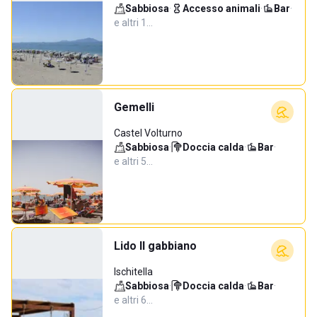
Sabbiosa
·
Accesso animali
·
Bar
·
e altri 1…
Gemelli
Castel Volturno
Sabbiosa
·
Doccia calda
·
Bar
·
e altri 5…
Lido Il gabbiano
Ischitella
Sabbiosa
·
Doccia calda
·
Bar
·
e altri 6…