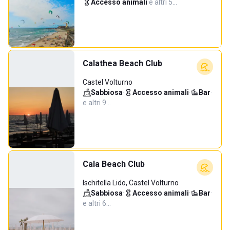
Accesso animali
·
e altri 5…
Calathea Beach Club
Castel Volturno
Sabbiosa
·
Accesso animali
·
Bar
·
e altri 9…
Cala Beach Club
Ischitella Lido, Castel Volturno
Sabbiosa
·
Accesso animali
·
Bar
·
e altri 6…