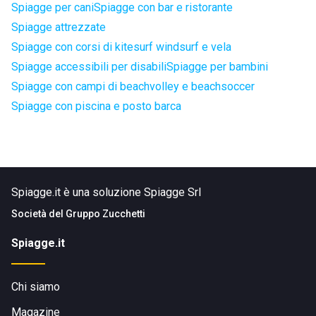
Spiagge per cani
Spiagge con bar e ristorante
Spiagge attrezzate
Spiagge con corsi di kitesurf windsurf e vela
Spiagge accessibili per disabili
Spiagge per bambini
Spiagge con campi di beachvolley e beachsoccer
Spiagge con piscina e posto barca
Spiagge.it è una soluzione Spiagge Srl
Società del
Gruppo Zucchetti
Spiagge.it
Chi siamo
Magazine