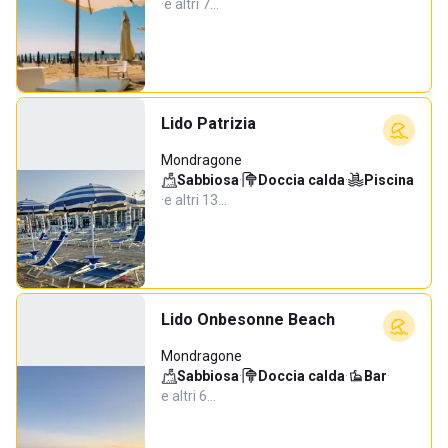
·
e altri 7…
Lido Patrizia
Mondragone
Sabbiosa
·
Doccia calda
·
Piscina
·
e altri 13…
Lido Onbesonne Beach
Mondragone
Sabbiosa
·
Doccia calda
·
Bar
·
e altri 6…