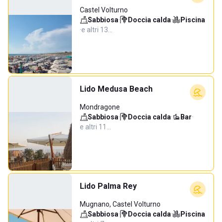
Castel Volturno
Sabbiosa
·
Doccia calda
·
Piscina
·
e altri 13…
Lido Medusa Beach
Mondragone
Sabbiosa
·
Doccia calda
·
Bar
·
e altri 11…
Lido Palma Rey
Mugnano, Castel Volturno
Sabbiosa
·
Doccia calda
·
Piscina