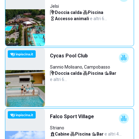
Jelsi
Doccia calda
·
Piscina
·
Accesso animali
·
e altri 6…
Cycas Pool Club
Sannio Molisano, Campobasso
Doccia calda
·
Piscina
·
Bar
·
e altri 6…
Falco Sport Village
Striano
Cabine
·
Piscina
·
Bar
·
e altri 4…