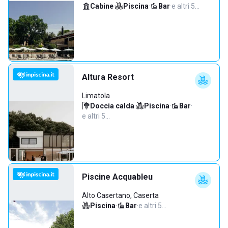
Cabine
·
Piscina
·
Bar
·
e altri 5…
Altura Resort
Limatola
Doccia calda
·
Piscina
·
Bar
·
e altri 5…
Piscine Acquableu
Alto Casertano, Caserta
Piscina
·
Bar
·
e altri 5…