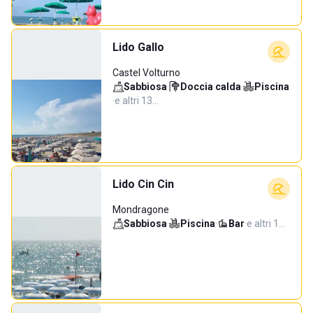
Lido Gallo
Castel Volturno
Sabbiosa
·
Doccia calda
·
Piscina
·
e altri 13…
Lido Cin Cin
Mondragone
Sabbiosa
·
Piscina
·
Bar
·
e altri 1…