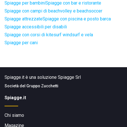
Spiagge per bambini
Spiagge con bar e ristorante
Spiagge con campi di beachvolley e beachsoccer
Spiagge attrezzate
Spiagge con piscina e posto barca
Spiagge accessibili per disabili
Spiagge con corsi di kitesurf windsurf e vela
Spiagge per cani
Spiagge.it è una soluzione Spiagge Srl
Società del
Gruppo Zucchetti
Spiagge.it
Chi siamo
Magazine