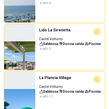
·
e altri 6…
Lido La Sirenetta
Castel Volturno
Sabbiosa
·
Doccia calda
·
Piscina
·
e altri 5…
La Plancia Village
Castel Volturno
Sabbiosa
·
Doccia calda
·
Piscina
·
e altri 11…