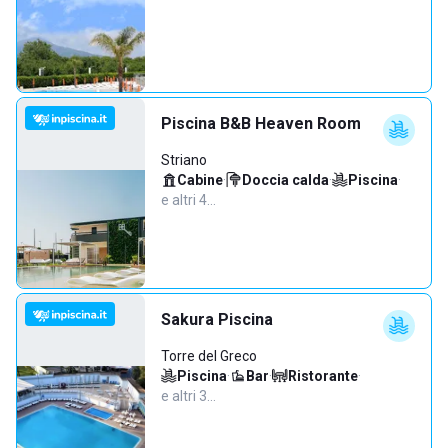
Piscina B&B Heaven Room
Striano
Cabine
·
Doccia calda
·
Piscina
·
e altri 4…
Sakura Piscina
Torre del Greco
Piscina
·
Bar
·
Ristorante
·
e altri 3…