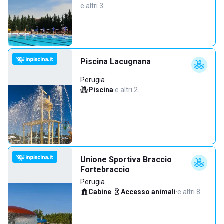
e altri 3…
Piscina Lacugnana
Perugia
Piscina
·
e altri 2…
Unione Sportiva Braccio
Fortebraccio
Perugia
Cabine
·
Accesso animali
·
e altri 8…