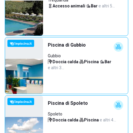
Trequanda
Accesso animali
·
Bar
·
e altri 5…
Piscina di Gubbio
Gubbio
Doccia calda
·
Piscina
·
Bar
·
e altri 3…
Piscina di Spoleto
Spoleto
Doccia calda
·
Piscina
·
e altri 4…