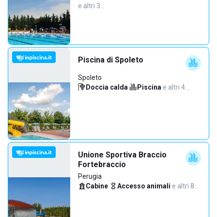
e altri 3…
Piscina di Spoleto
Spoleto
Doccia calda
·
Piscina
·
e altri 4…
Unione Sportiva Braccio
Fortebraccio
Perugia
Cabine
·
Accesso animali
·
e altri 8…