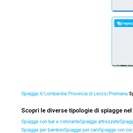
Spiagge.it
Lombardia
Provincia di Lecco
Premana
S
Scopri le diverse tipologie di spiagge n
Spiagge con bar e ristorante
Spiagge attrezzate
Spiagg
Spiagge per bambini
Spiagge per cani
Spiagge con cors