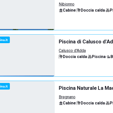
Nibionno
Cabine
·
Doccia calda
·
P
Piscina di Calusco d'A
Calusco d'Adda
Doccia calda
·
Piscina
·
B
Piscina Naturale La Ma
Bregnano
Cabine
·
Doccia calda
·
P