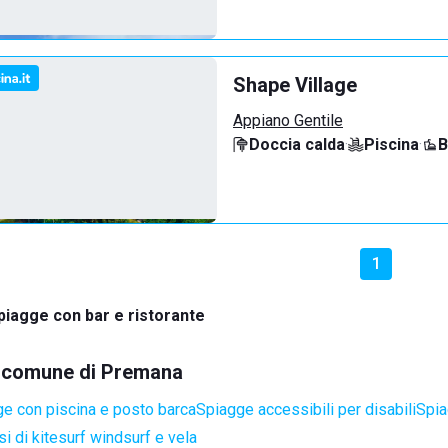
Shape Village
Appiano Gentile
Doccia calda
·
Piscina
·
B
1
piagge con bar e ristorante
el comune di Premana
e con piscina e posto barca
Spiagge accessibili per disabili
Spia
i di kitesurf windsurf e vela