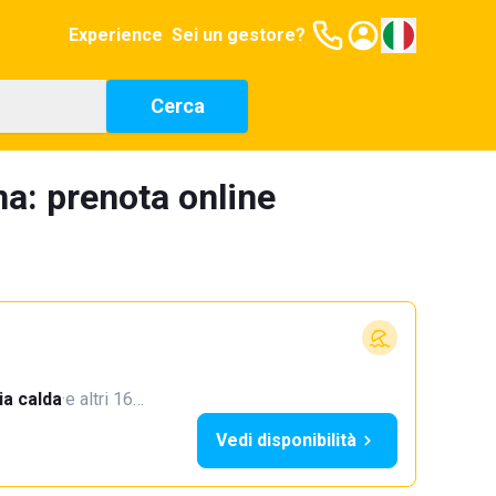
Experience
Sei un gestore?
Cerca
a: prenota online
a calda
·
e altri 16…
Vedi disponibilità