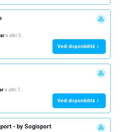
o
ar
·
e altri 5…
Vedi disponibilità
ar
·
e altri 7…
Vedi disponibilità
port - by Sogisport