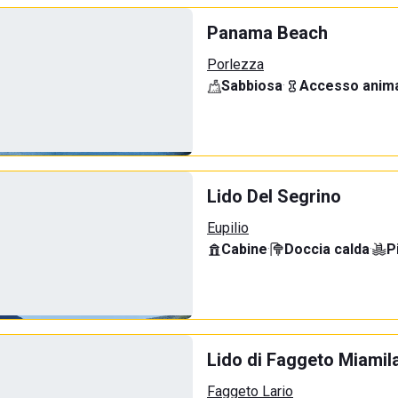
Panama Beach
Porlezza
Sabbiosa
·
Accesso anima
Lido Del Segrino
Eupilio
Cabine
·
Doccia calda
·
P
Lido di Faggeto Miamil
Faggeto Lario