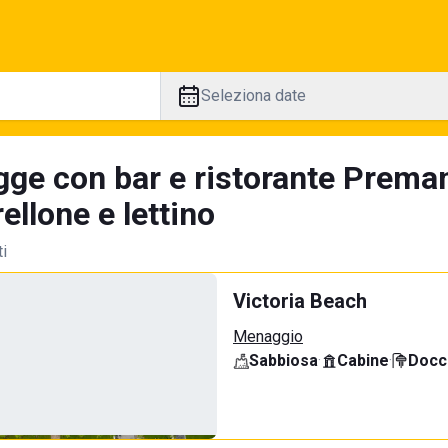
Seleziona date
gge con bar e ristorante Preman
llone e lettino
ti
Victoria Beach
Menaggio
Sabbiosa
·
Cabine
·
Docci