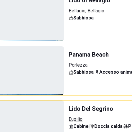
Lido di Bellagio
Bellagio, Bellagio
Sabbiosa
Panama Beach
Porlezza
Sabbiosa
·
Accesso anima
Lido Del Segrino
Eupilio
Cabine
·
Doccia calda
·
P