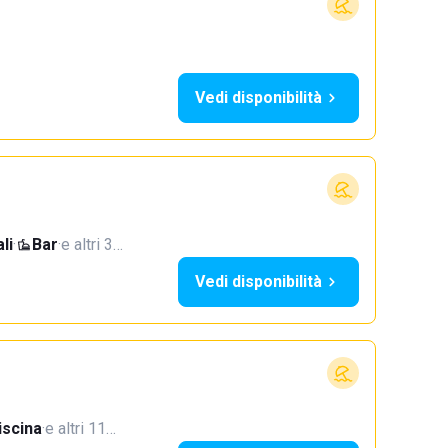
Vedi disponibilità
li
·
Bar
·
e altri 3…
Vedi disponibilità
iscina
·
e altri 11…