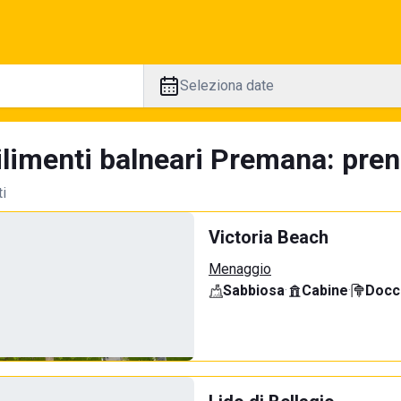
Seleziona date
ilimenti balneari Premana: preno
ti
Victoria Beach
Menaggio
Sabbiosa
·
Cabine
·
Docci