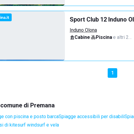
Sport Club 12 Induno O
Induno Olona
Cabine
·
Piscina
·
e altri 2…
1
el comune di Premana
e con piscina e posto barca
Spiagge accessibili per disabili
Spia
i di kitesurf windsurf e vela