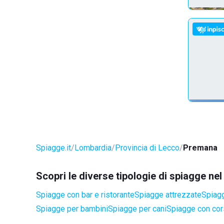
Spiagge.it
Lombardia
Provincia di Lecco
Premana
Scopri le diverse tipologie di spiagge n
Spiagge con bar e ristorante
Spiagge attrezzate
Spiagg
Spiagge per bambini
Spiagge per cani
Spiagge con cors