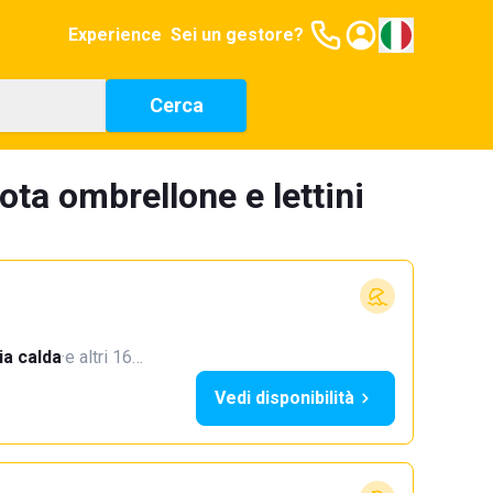
Experience
Sei un gestore?
Cerca
ta ombrellone e lettini
a calda
·
e altri 16…
Vedi disponibilità