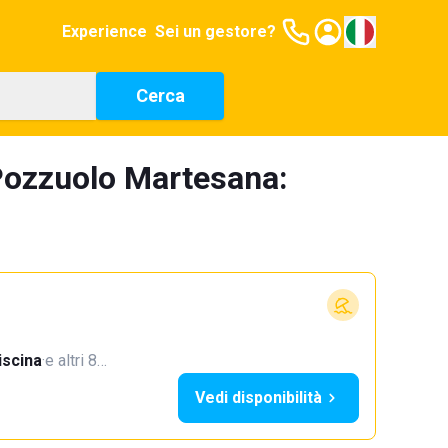
Experience
Sei un gestore?
Cerca
Pozzuolo Martesana:
iscina
·
e altri 8…
Vedi disponibilità