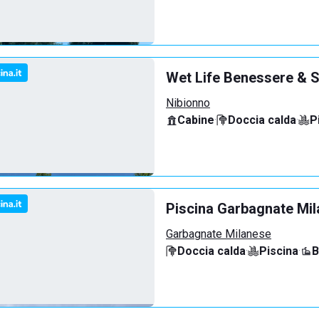
Wet Life Benessere & S
Nibionno
Cabine
·
Doccia calda
·
P
Piscina Garbagnate Mi
Garbagnate Milanese
Doccia calda
·
Piscina
·
B