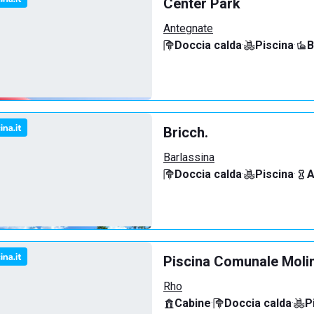
Center Park
Antegnate
Doccia calda
·
Piscina
·
B
Bricch.
Barlassina
Doccia calda
·
Piscina
·
A
Piscina Comunale Molin
Rho
Cabine
·
Doccia calda
·
P