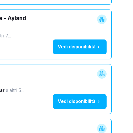
e - Ayland
tri 7…
Vedi disponibilità
ar
·
e altri 5…
Vedi disponibilità