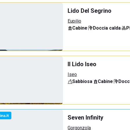
Lido Del Segrino
Eupilio
Cabine
·
Doccia calda
·
P
Il Lido Iseo
Iseo
Sabbiosa
·
Cabine
·
Docci
Seven Infinity
Gorgonzola