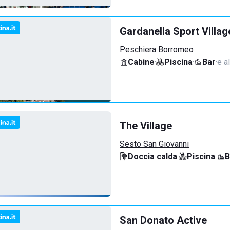
Gardanella Sport Villag
Peschiera Borromeo
Cabine
·
Piscina
·
Bar
·
e al
The Village
Sesto San Giovanni
Doccia calda
·
Piscina
·
B
San Donato Active