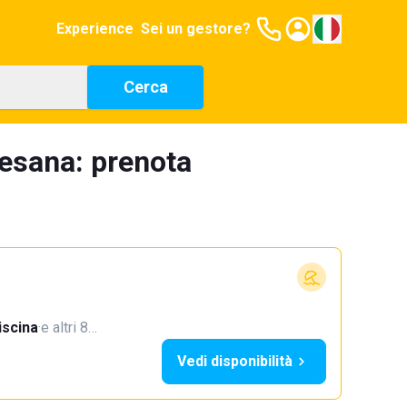
Experience
Sei un gestore?
Cerca
tesana: prenota
iscina
·
e altri 8…
Vedi disponibilità