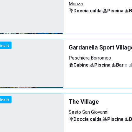
Monza
Doccia calda
·
Piscina
·
B
Gardanella Sport Villag
Peschiera Borromeo
Cabine
·
Piscina
·
Bar
·
e al
The Village
Sesto San Giovanni
Doccia calda
·
Piscina
·
B