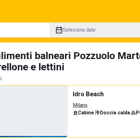
Seleziona date
ilimenti balneari Pozzuolo Mar
llone e lettini
ti
Idro Beach
Milano
Cabine
·
Doccia calda
·
P