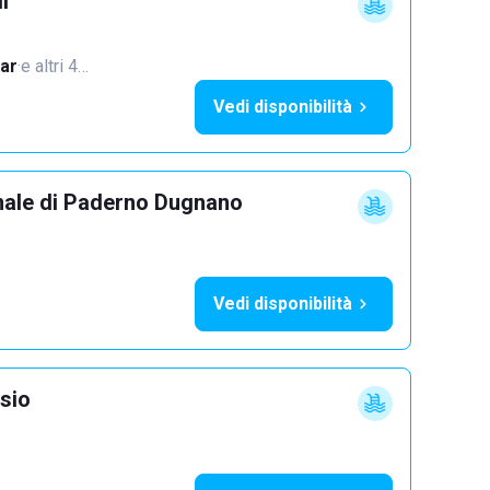
i
ar
·
e altri 4…
Vedi disponibilità
nale di Paderno Dugnano
Vedi disponibilità
sio