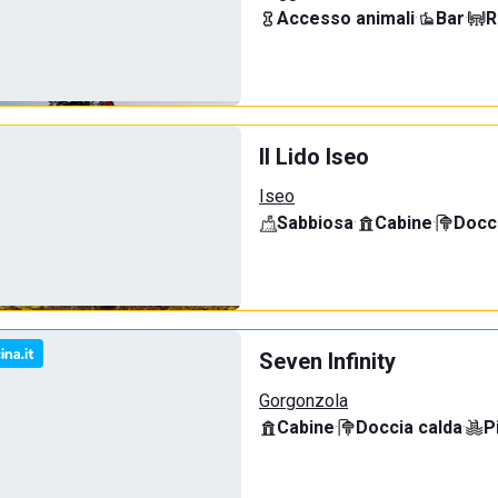
Accesso animali
·
Bar
·
R
Il Lido Iseo
Iseo
Sabbiosa
·
Cabine
·
Docci
Seven Infinity
Gorgonzola
Cabine
·
Doccia calda
·
P