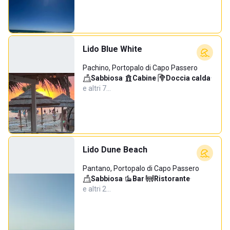
Lido Blue White
Pachino, Portopalo di Capo Passero
Sabbiosa
·
Cabine
·
Doccia calda
·
e altri 7…
Lido Dune Beach
Pantano, Portopalo di Capo Passero
Sabbiosa
·
Bar
·
Ristorante
·
e altri 2…