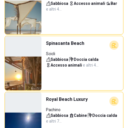
Sabbiosa
·
Accesso animali
·
Bar
·
e altri 4…
Spinasanta Beach
Scicli
Sabbiosa
·
Doccia calda
·
Accesso animali
·
e altri 4…
Royal Beach Luxury
Pachino
Sabbiosa
·
Cabine
·
Doccia calda
·
e altri 7…