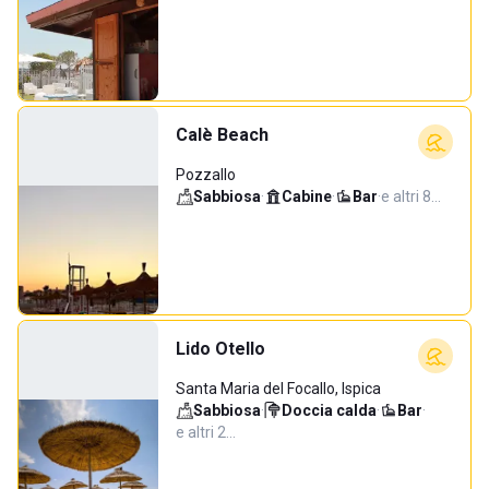
Calè Beach
Pozzallo
Sabbiosa
·
Cabine
·
Bar
·
e altri 8…
Lido Otello
Santa Maria del Focallo, Ispica
Sabbiosa
·
Doccia calda
·
Bar
·
e altri 2…