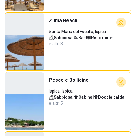
Zuma Beach
Santa Maria del Focallo, Ispica
Sabbiosa
·
Bar
·
Ristorante
·
e altri 8…
Pesce e Bollicine
Ispica, Ispica
Sabbiosa
·
Cabine
·
Doccia calda
·
e altri 5…