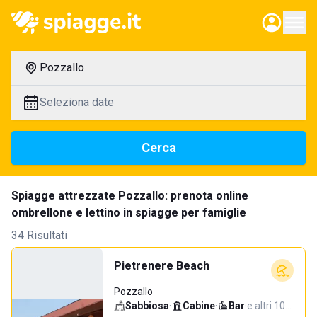
Pozzallo
Seleziona date
Cerca
Spiagge attrezzate Pozzallo: prenota online
ombrellone e lettino in spiagge per famiglie
34 Risultati
Pietrenere Beach
Pozzallo
Sabbiosa
·
Cabine
·
Bar
·
e altri 10…