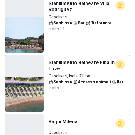
Stabilimento Balneare Villa
Rodriguez
Capoliveri
Sabbiosa
·
Bar
·
Ristorante
·
e altri 11…
Stabilimento Balneare Elba In
Love
Capoliveri, Isola D'Elba
Sabbiosa
·
Accesso animali
·
Bar
·
e altri 10…
Bagni Milena
Capoliveri