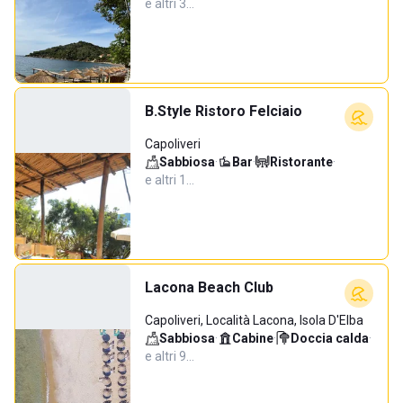
e altri 3…
B.Style Ristoro Felciaio
Capoliveri
Sabbiosa
·
Bar
·
Ristorante
·
e altri 1…
Lacona Beach Club
Capoliveri, Località Lacona, Isola D'Elba
Sabbiosa
·
Cabine
·
Doccia calda
·
e altri 9…