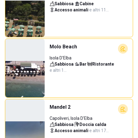
Sabbiosa
·
Cabine
·
Accesso animali
·
e altri 11…
Molo Beach
Isola D'Elba
Sabbiosa
·
Bar
·
Ristorante
·
e altri 1…
Mandel 2
Capoliveri, Isola D'Elba
Sabbiosa
·
Doccia calda
·
Accesso animali
·
e altri 17…