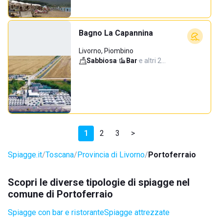
Bagno La Capannina
Livorno, Piombino
Sabbiosa
·
Bar
·
e altri 2…
1
2
3
>
Spiagge.it
Toscana
Provincia di Livorno
Portoferraio
Scopri le diverse tipologie di spiagge nel
comune di Portoferraio
Spiagge con bar e ristorante
Spiagge attrezzate