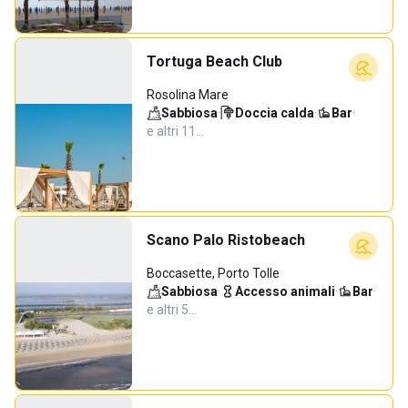
Tortuga Beach Club
Rosolina Mare
Sabbiosa
·
Doccia calda
·
Bar
·
e altri 11…
Scano Palo Ristobeach
Boccasette, Porto Tolle
Sabbiosa
·
Accesso animali
·
Bar
·
e altri 5…