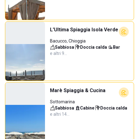
L'Ultima Spiaggia Isola Verde
Bacucco, Chioggia
Sabbiosa
·
Doccia calda
·
Bar
·
e altri 9…
Marè Spiaggia & Cucina
Sottomarina
Sabbiosa
·
Cabine
·
Doccia calda
·
e altri 14…