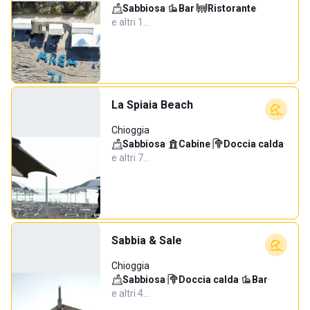
Sabbiosa
·
Bar
·
Ristorante
·
e altri 1…
La Spiaia Beach
Chioggia
Sabbiosa
·
Cabine
·
Doccia calda
·
e altri 7…
Sabbia & Sale
Chioggia
Sabbiosa
·
Doccia calda
·
Bar
·
e altri 4…