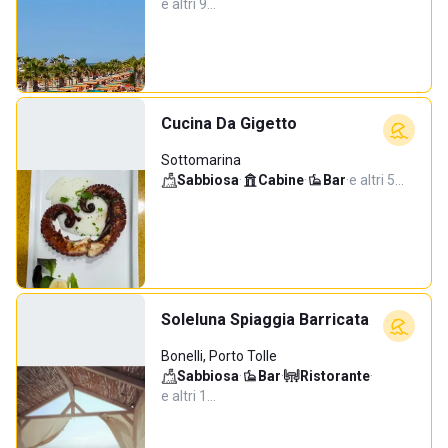
e altri 9…
Cucina Da Gigetto
Sottomarina
Sabbiosa
·
Cabine
·
Bar
·
e altri 5…
Soleluna Spiaggia Barricata
Bonelli, Porto Tolle
Sabbiosa
·
Bar
·
Ristorante
·
e altri 1…