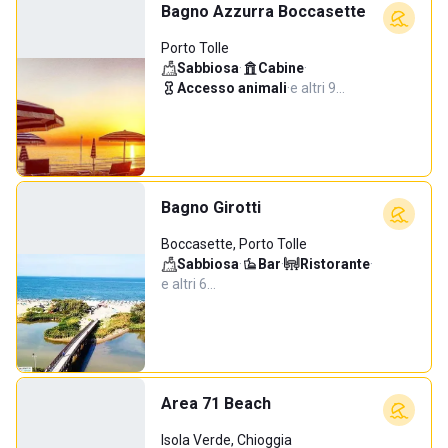
Bagno Azzurra Boccasette
Porto Tolle
Sabbiosa
·
Cabine
·
Accesso animali
·
e altri 9…
Bagno Girotti
Boccasette, Porto Tolle
Sabbiosa
·
Bar
·
Ristorante
·
e altri 6…
Area 71 Beach
Isola Verde, Chioggia