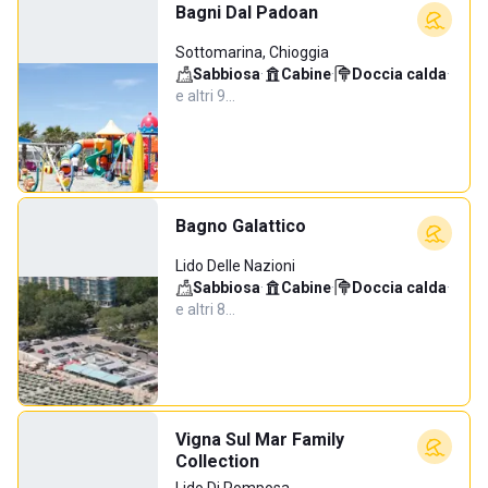
Bagni Dal Padoan
Sottomarina, Chioggia
Sabbiosa
·
Cabine
·
Doccia calda
·
e altri 9…
Bagno Galattico
Lido Delle Nazioni
Sabbiosa
·
Cabine
·
Doccia calda
·
e altri 8…
Vigna Sul Mar Family
Collection