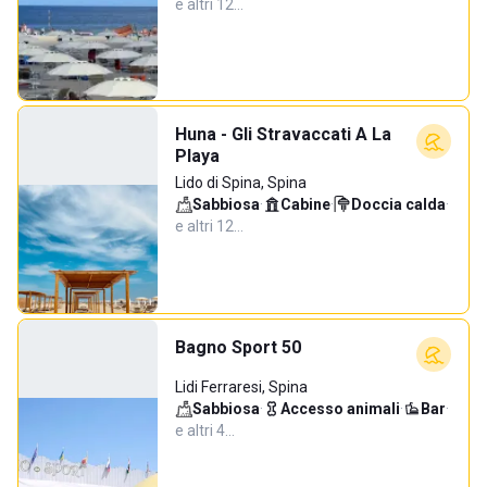
e altri 12…
Huna - Gli Stravaccati A La
Playa
Lido di Spina, Spina
Sabbiosa
·
Cabine
·
Doccia calda
·
e altri 12…
Bagno Sport 50
Lidi Ferraresi, Spina
Sabbiosa
·
Accesso animali
·
Bar
·
e altri 4…