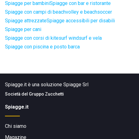
Spiagge per bambini
Spiagge con bar e ristorante
Spiagge con campi di beachvolley e beachsoccer
Spiagge attrezzate
Spiagge accessibili per disabili
Spiagge per cani
Spiagge con corsi di kitesurf windsurf e vela
Spiagge con piscina e posto barca
Spiagge.it è una soluzione Spiagge Srl
Società del
Gruppo Zucchetti
Spiagge.it
Chi siamo
Magazine