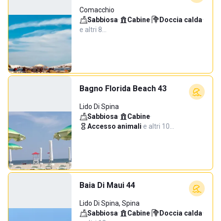
Comacchio
Sabbiosa
·
Cabine
·
Doccia calda
·
e altri 8…
Bagno Florida Beach 43
Lido Di Spina
Sabbiosa
·
Cabine
·
Accesso animali
·
e altri 10…
Baia Di Maui 44
Lido Di Spina, Spina
Sabbiosa
·
Cabine
·
Doccia calda
·