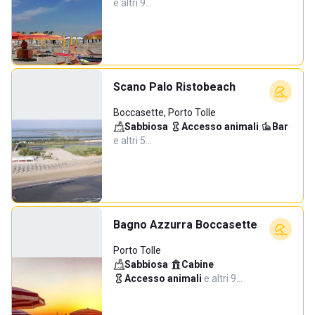
e altri 9…
Scano Palo Ristobeach
Boccasette, Porto Tolle
Sabbiosa
·
Accesso animali
·
Bar
·
e altri 5…
Bagno Azzurra Boccasette
Porto Tolle
Sabbiosa
·
Cabine
·
Accesso animali
·
e altri 9…