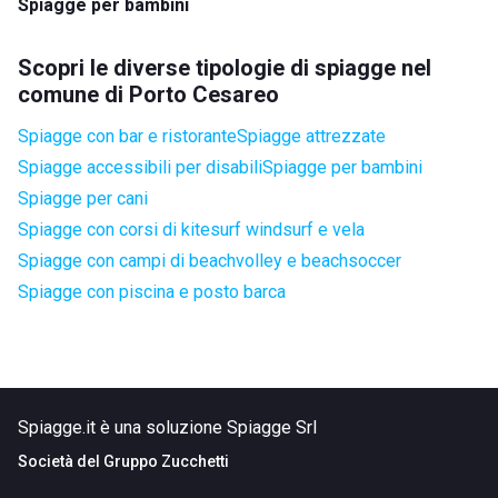
Spiagge per bambini
Scopri le diverse tipologie di spiagge nel
comune di Porto Cesareo
Spiagge con bar e ristorante
Spiagge attrezzate
Spiagge accessibili per disabili
Spiagge per bambini
Spiagge per cani
Spiagge con corsi di kitesurf windsurf e vela
Spiagge con campi di beachvolley e beachsoccer
Spiagge con piscina e posto barca
Spiagge.it è una soluzione Spiagge Srl
Società del
Gruppo Zucchetti