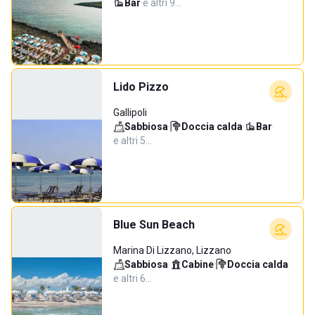
Bar
·
e altri 9…
Lido Pizzo
Gallipoli
Sabbiosa
·
Doccia calda
·
Bar
·
e altri 5…
Blue Sun Beach
Marina Di Lizzano, Lizzano
Sabbiosa
·
Cabine
·
Doccia calda
·
e altri 6…