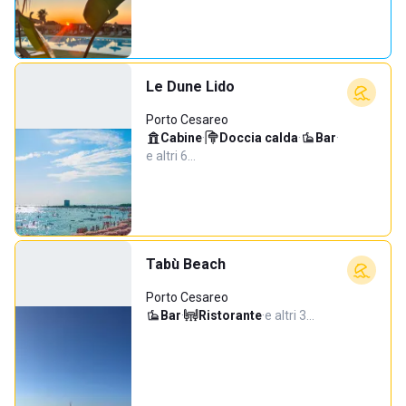
Le Dune Lido
Porto Cesareo
Cabine
·
Doccia calda
·
Bar
·
e altri 6…
Tabù Beach
Porto Cesareo
Bar
·
Ristorante
·
e altri 3…