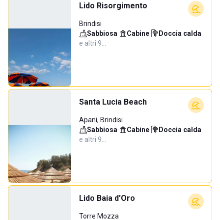
Lido Risorgimento
Brindisi
Sabbiosa
·
Cabine
·
Doccia calda
·
e altri 9…
Santa Lucia Beach
Apani, Brindisi
Sabbiosa
·
Cabine
·
Doccia calda
·
e altri 9…
Lido Baia d'Oro
Torre Mozza