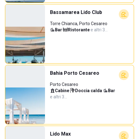
Bassamarea Lido Club
Torre Chianca, Porto Cesareo
Bar
·
Ristorante
·
e altri 3…
Bahia Porto Cesareo
Porto Cesareo
Cabine
·
Doccia calda
·
Bar
·
e altri 3…
Lido Max