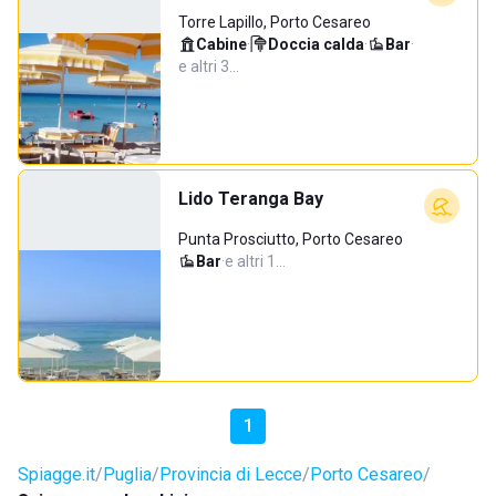
Torre Lapillo, Porto Cesareo
Cabine
·
Doccia calda
·
Bar
·
e altri 3…
Lido Teranga Bay
Punta Prosciutto, Porto Cesareo
Bar
·
e altri 1…
1
Spiagge.it
Puglia
Provincia di Lecce
Porto Cesareo