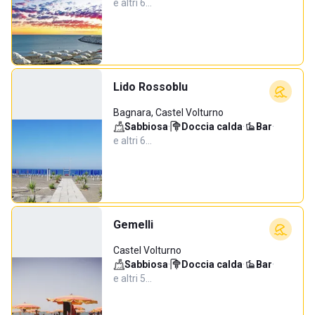
e altri 6…
Lido Rossoblu
Bagnara, Castel Volturno
Sabbiosa
·
Doccia calda
·
Bar
·
e altri 6…
Gemelli
Castel Volturno
Sabbiosa
·
Doccia calda
·
Bar
·
e altri 5…