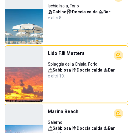
Ischia Isola, Forio
Cabine
·
Doccia calda
·
Bar
·
e altri 8…
Lido F.lli Mattera
Spiaggia della Chiaia, Forio
Sabbiosa
·
Doccia calda
·
Bar
·
e altri 10…
Marina Beach
Salerno
Sabbiosa
·
Doccia calda
·
Bar
·