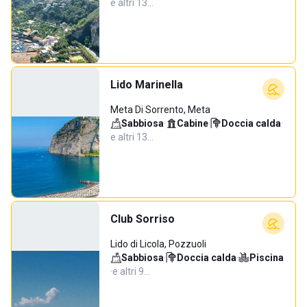
e altri 13…
Lido Marinella
Meta Di Sorrento, Meta
Sabbiosa
·
Cabine
·
Doccia calda
·
e altri 13…
Club Sorriso
Lido di Licola, Pozzuoli
Sabbiosa
·
Doccia calda
·
Piscina
·
e altri 9…