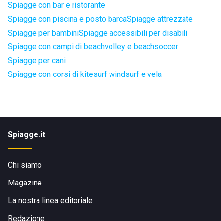
Spiagge con bar e ristorante
Spiagge con piscina e posto barca
Spiagge attrezzate
Spiagge per bambini
Spiagge accessibili per disabili
Spiagge con campi di beachvolley e beachsoccer
Spiagge per cani
Spiagge con corsi di kitesurf windsurf e vela
Spiagge.it
Chi siamo
Magazine
La nostra linea editoriale
Redazione