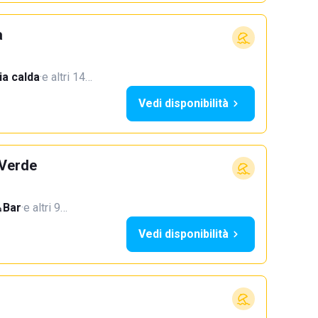
a
a calda
·
e altri 14…
Vedi disponibilità
 Verde
Bar
·
e altri 9…
Vedi disponibilità