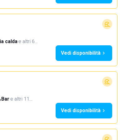
a calda
·
e altri 6…
Vedi disponibilità
Bar
·
e altri 11…
Vedi disponibilità