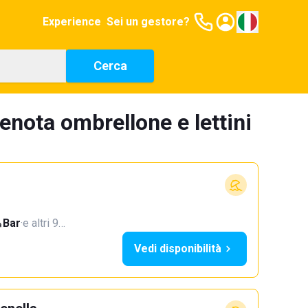
Experience
Sei un gestore?
Cerca
enota ombrellone e lettini
Bar
·
e altri 9…
Vedi disponibilità