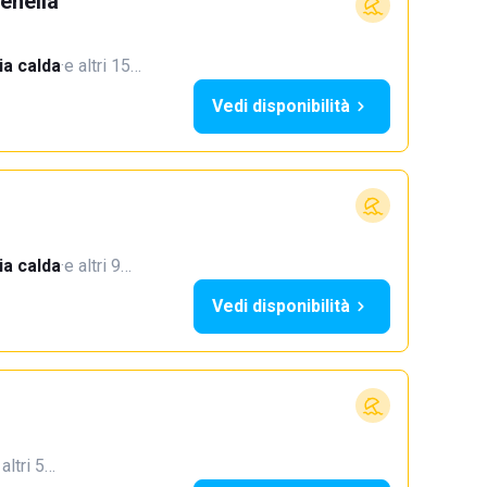
enella
a calda
·
e altri 15…
Vedi disponibilità
a calda
·
e altri 9…
Vedi disponibilità
 altri 5…