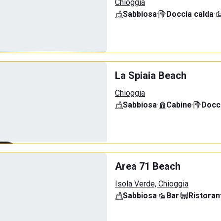
Chioggia
Sabbiosa
·
Doccia calda
·
La Spiaia Beach
Chioggia
Sabbiosa
·
Cabine
·
Docci
Area 71 Beach
Isola Verde, Chioggia
Sabbiosa
·
Bar
·
Ristoran