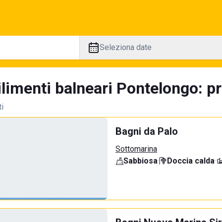
Seleziona date
limenti balneari Pontelongo: pr
ti
Bagni da Palo
Sottomarina
Sabbiosa
·
Doccia calda
·