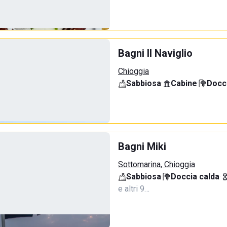
Bagni Il Naviglio
Chioggia
Sabbiosa
·
Cabine
·
Docci
Bagni Miki
Sottomarina, Chioggia
Sabbiosa
·
Doccia calda
·
e altri 9…