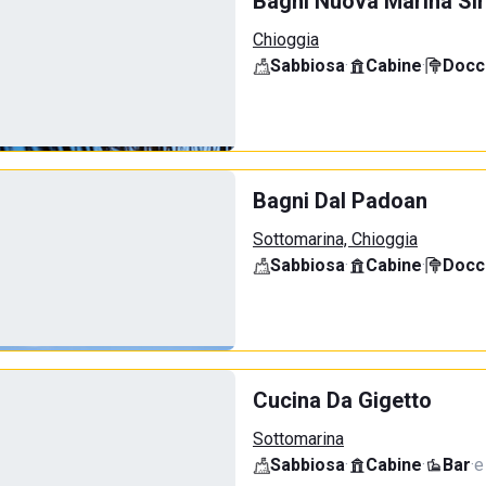
Bagni Nuova Marina Sir
Chioggia
Sabbiosa
·
Cabine
·
Docci
Bagni Dal Padoan
Sottomarina, Chioggia
Sabbiosa
·
Cabine
·
Docci
Cucina Da Gigetto
Sottomarina
Sabbiosa
·
Cabine
·
Bar
·
e