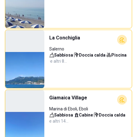
La Conchiglia
Salerno
Sabbiosa
·
Doccia calda
·
Piscina
·
e altri 8…
Giamaica Village
Marina di Eboli, Eboli
Sabbiosa
·
Cabine
·
Doccia calda
·
e altri 14…