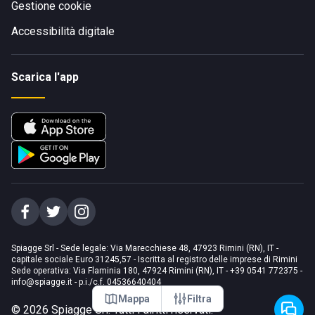
Gestione cookie
Accessibilità digitale
Scarica l'app
Spiagge Srl - Sede legale: Via Marecchiese 48, 47923 Rimini (RN), IT -
capitale sociale Euro 31245,57 - Iscritta al registro delle imprese di Rimini
Sede operativa: Via Flaminia 180, 47924 Rimini (RN), IT
-
+39 0541 772375
-
info@spiagge.it
- p.i./c.f. 04536640404
Mappa
Filtra
©
2026
Spiagge Srl. Tutti i diritti riservati.