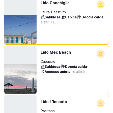
Lido Conchiglia
Laura, Paestum
Sabbiosa
·
Cabine
·
Doccia calda
·
e altri 11…
Lido Mec Beach
Capaccio
Sabbiosa
·
Doccia calda
·
Accesso animali
·
e altri 5…
Lido L'Incanto
Positano