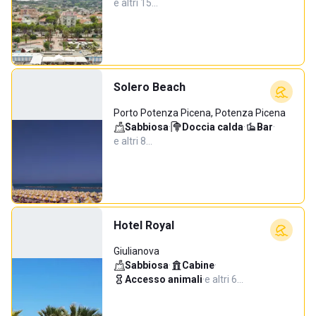
e altri 15…
Solero Beach
Porto Potenza Picena, Potenza Picena
Sabbiosa
·
Doccia calda
·
Bar
·
e altri 8…
Hotel Royal
Giulianova
Sabbiosa
·
Cabine
·
Accesso animali
·
e altri 6…