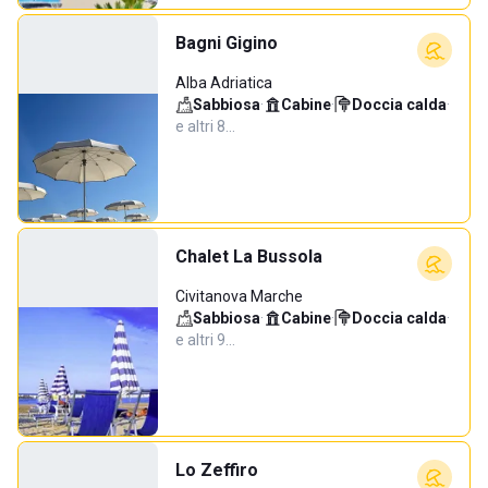
Bagni Gigino
Alba Adriatica
Sabbiosa
·
Cabine
·
Doccia calda
·
e altri 8…
Chalet La Bussola
Civitanova Marche
Sabbiosa
·
Cabine
·
Doccia calda
·
e altri 9…
Lo Zeffiro