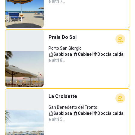
e altri 7…
Praia Do Sol
Porto San Giorgio
Sabbiosa
·
Cabine
·
Doccia calda
·
e altri 8…
La Croisette
San Benedetto del Tronto
Sabbiosa
·
Cabine
·
Doccia calda
·
e altri 5…