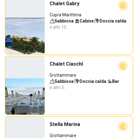
Chalet Gabry
Cupra Marittima
Sabbiosa
·
Cabine
·
Doccia calda
·
e altri 10…
Chalet Ciaschí
Grottammare
Sabbiosa
·
Doccia calda
·
Bar
·
e altri 3…
Stella Marina
Grottammare