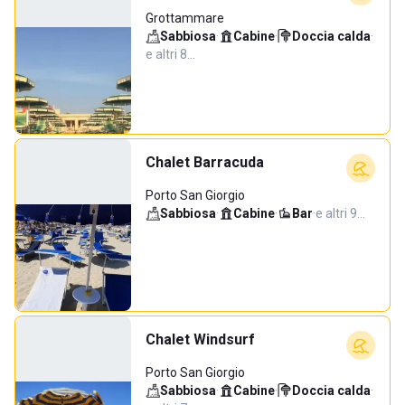
Grottammare
Sabbiosa
·
Cabine
·
Doccia calda
·
e altri 8…
Chalet Barracuda
Porto San Giorgio
Sabbiosa
·
Cabine
·
Bar
·
e altri 9…
Chalet Windsurf
Porto San Giorgio
Sabbiosa
·
Cabine
·
Doccia calda
·