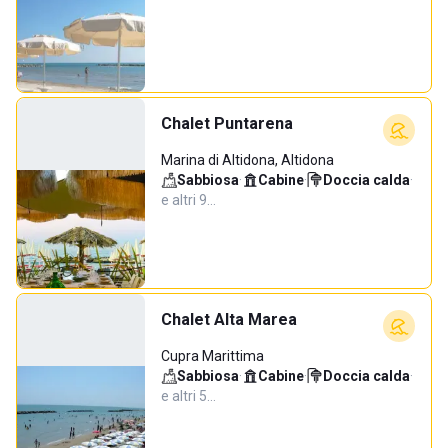
Chalet Puntarena
Marina di Altidona, Altidona
Sabbiosa
·
Cabine
·
Doccia calda
·
e altri 9…
Chalet Alta Marea
Cupra Marittima
Sabbiosa
·
Cabine
·
Doccia calda
·
e altri 5…