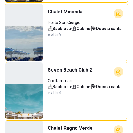
Chalet Minonda
Porto San Giorgio
Sabbiosa
·
Cabine
·
Doccia calda
·
e altri 9…
Seven Beach Club 2
Grottammare
Sabbiosa
·
Cabine
·
Doccia calda
·
e altri 4…
Chalet Ragno Verde