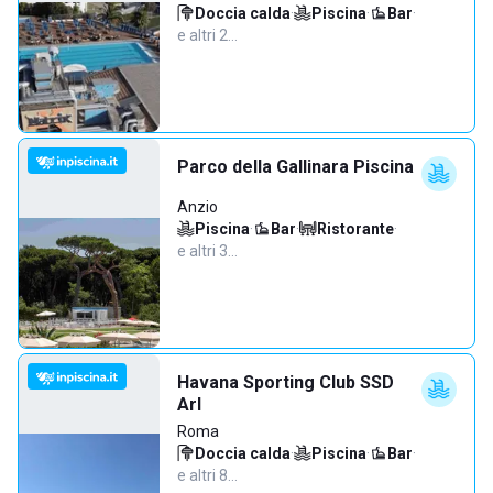
Doccia calda
·
Piscina
·
Bar
·
e altri 2…
Parco della Gallinara Piscina
Anzio
Piscina
·
Bar
·
Ristorante
·
e altri 3…
Havana Sporting Club SSD
Arl
Roma
Doccia calda
·
Piscina
·
Bar
·
e altri 8…