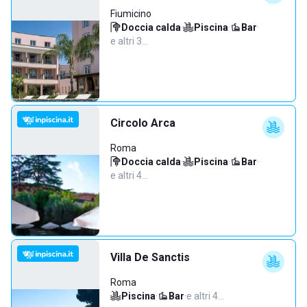
Fiumicino
Doccia calda
·
Piscina
·
Bar
·
e altri 3…
Circolo Arca
Roma
Doccia calda
·
Piscina
·
Bar
·
e altri 4…
Villa De Sanctis
Roma
Piscina
·
Bar
·
e altri 4…