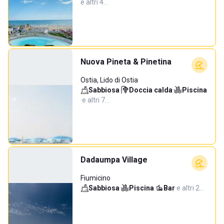
e altri 4…
Nuova Pineta & Pinetina
Ostia, Lido di Ostia
Sabbiosa
·
Doccia calda
·
Piscina
·
e altri 7…
Dadaumpa Village
Fiumicino
Sabbiosa
·
Piscina
·
Bar
·
e altri 2…