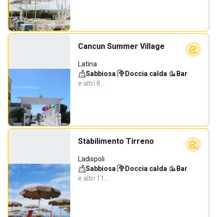
Cancun Summer Village
Latina
Sabbiosa
·
Doccia calda
·
Bar
·
e altri 8…
Stabilimento Tirreno
Ladispoli
Sabbiosa
·
Doccia calda
·
Bar
·
e altri 11…