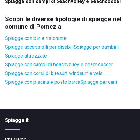
Spiagge con campi di beachvolley e beachsoccer
Scopri le diverse tipologie di spiagge nel
comune di Pomezia
Spiagge con bar e ristorante
Spiagge accessibili per disabili
Spiagge per bambini
Spiagge attrezzate
Spiagge con campi di beachvolley e beachsoccer
Spiagge con corsi di kitesurf windsurf e vela
Spiagge con piscina e posto barca
Spiagge per cani
Spiagge.it
Chi siamo