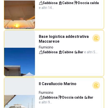
Sabbiosa
·
Cabine
·
Doccia calda
·
e altri 14…
Base logistica addestrativa
Maccarese
Fiumicino
Sabbiosa
·
Cabine
·
Bar
·
e altri 5…
Il Cavalluccio Marino
Fiumicino
Sabbiosa
·
Doccia calda
·
Bar
·
e altri 9…