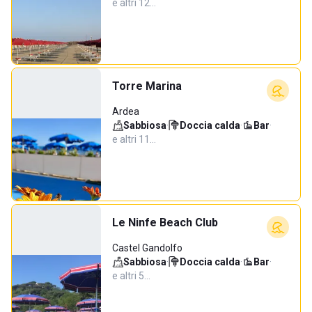
e altri 12…
Torre Marina
Ardea
Sabbiosa
·
Doccia calda
·
Bar
·
e altri 11…
Le Ninfe Beach Club
Castel Gandolfo
Sabbiosa
·
Doccia calda
·
Bar
·
e altri 5…