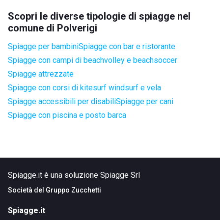
Scopri le diverse tipologie di spiagge nel
comune di Polverigi
Spiagge per bambini
Spiagge con bar e ristorante
Spiagge con campi di beachvolley e beachsoccer
Spiagge attrezzate
Spiagge con corsi di kitesurf windsurf e vela
Spiagge accessibili per disabili
Spiagge per cani
Spiagge con piscina e posto barca
Spiagge.it è una soluzione Spiagge Srl
Società del
Gruppo Zucchetti
Spiagge.it