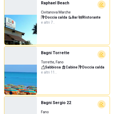
Raphael Beach
Civitanova Marche
Doccia calda
·
Bar
·
Ristorante
·
e altri 7…
Bagni Torrette
Torrette, Fano
Sabbiosa
·
Cabine
·
Doccia calda
·
e altri 11…
Bagni Sergio 22
Fano