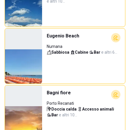
e altri 10…
Eugenio Beach
Numana
Sabbiosa
·
Cabine
·
Bar
·
e altri 6…
Bagni fiore
Porto Recanati
Doccia calda
·
Accesso animali
·
Bar
·
e altri 10…