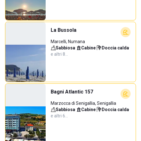
La Bussola
Marcelli, Numana
Sabbiosa
·
Cabine
·
Doccia calda
·
e altri 8…
Bagni Atlantic 157
Marzocca di Senigallia, Senigallia
Sabbiosa
·
Cabine
·
Doccia calda
·
e altri 6…