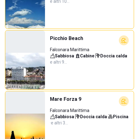
e altri 10…
Picchio Beach
Falconara Marittima
Sabbiosa
·
Cabine
·
Doccia calda
·
e altri 9…
Mare Forza 9
Falconara Marittima
Sabbiosa
·
Doccia calda
·
Piscina
·
e altri 3…