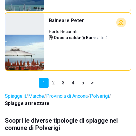
Balneare Peter
Porto Recanati
Doccia calda
·
Bar
·
e altri 4…
1
2
3
4
5
>
Spiagge.it
Marche
Provincia di Ancona
Polverigi
Spiagge attrezzate
Scopri le diverse tipologie di spiagge nel
comune di Polverigi