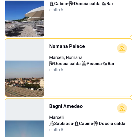
Cabine
·
Doccia calda
·
Bar
·
e altri 5…
Numana Palace
Marcelli, Numana
Doccia calda
·
Piscina
·
Bar
·
e altri 5…
Bagni Amedeo
Marcelli
Sabbiosa
·
Cabine
·
Doccia calda
·
e altri 8…