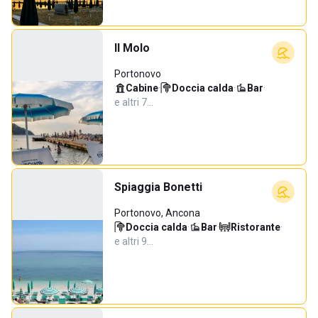
Il Molo
Portonovo
Cabine
·
Doccia calda
·
Bar
·
e altri 7…
Spiaggia Bonetti
Portonovo, Ancona
Doccia calda
·
Bar
·
Ristorante
·
e altri 9…