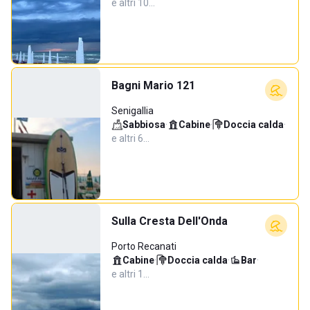
e altri 10…
Bagni Mario 121
Senigallia
Sabbiosa
·
Cabine
·
Doccia calda
·
e altri 6…
Sulla Cresta Dell'Onda
Porto Recanati
Cabine
·
Doccia calda
·
Bar
·
e altri 1…