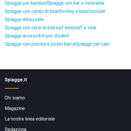
Spiagge per bambini
Spiagge con bar e ristorante
Spiagge con campi di beachvolley e beachsoccer
Spiagge attrezzate
Spiagge con corsi di kitesurf windsurf e vela
Spiagge accessibili per disabili
Spiagge con piscina e posto barca
Spiagge per cani
Spiagge.it
Chi siamo
Magazine
La nostra linea editoriale
Redazione