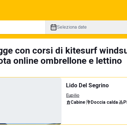
Seleziona date
gge con corsi di kitesurf windsu
ta online ombrellone e lettino
Lido Del Segrino
Eupilio
Cabine
·
Doccia calda
·
P