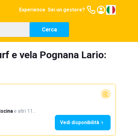
Experience
Sei un gestore?
Cerca
rf e vela Pognana Lario:
iscina
·
e altri 11…
Vedi disponibilità