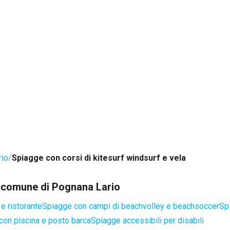
rio
Spiagge con corsi di kitesurf windsurf e vela
el comune di Pognana Lario
e ristorante
Spiagge con campi di beachvolley e beachsoccer
Sp
con piscina e posto barca
Spiagge accessibili per disabili