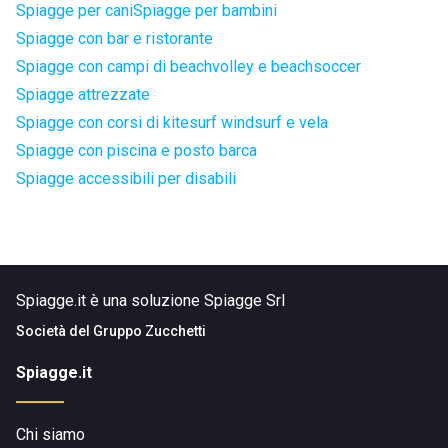
Spiagge per cani
Spiagge per bambini
Spiagge con bar e ristorante
Spiagge con campi di beachvolley e beachsoccer
Spiagge attrezzate
Spiagge con corsi di kitesurf windsurf e vela
Spiagge con piscina e posto barca
Spiagge accessibili per disabili
Spiagge.it è una soluzione Spiagge Srl
Società del
Gruppo Zucchetti
Spiagge.it
Chi siamo