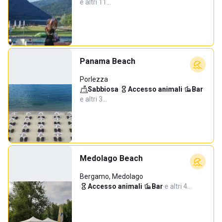
e altri 11…
Panama Beach
Porlezza
Sabbiosa
·
Accesso animali
·
Bar
·
e altri 3…
Medolago Beach
Bergamo, Medolago
Accesso animali
·
Bar
·
e altri 4…