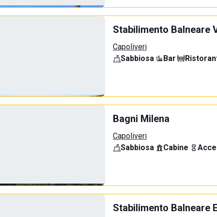
Stabilimento Balneare V
Capoliveri
Sabbiosa
·
Bar
·
Ristoran
Bagni Milena
Capoliveri
Sabbiosa
·
Cabine
·
Acce
Stabilimento Balneare E