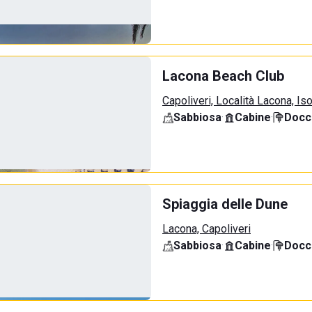
Lacona Beach Club
Capoliveri, Località Lacona, Is
Sabbiosa
·
Cabine
·
Docci
Spiaggia delle Dune
Lacona, Capoliveri
Sabbiosa
·
Cabine
·
Docci