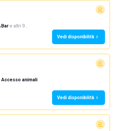
Bar
·
e altri 9…
Vedi disponibilità
Accesso animali
·
Vedi disponibilità