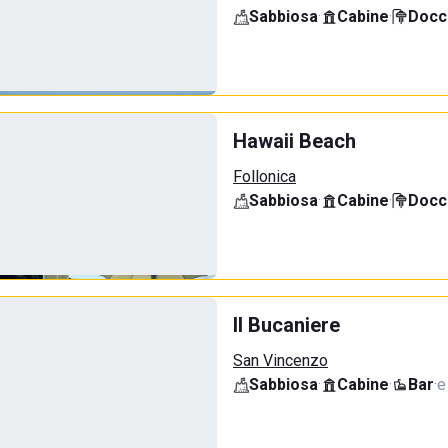
Sabbiosa
·
Cabine
·
Docci
Hawaii Beach
Follonica
Sabbiosa
·
Cabine
·
Docci
Il Bucaniere
San Vincenzo
Sabbiosa
·
Cabine
·
Bar
·
e