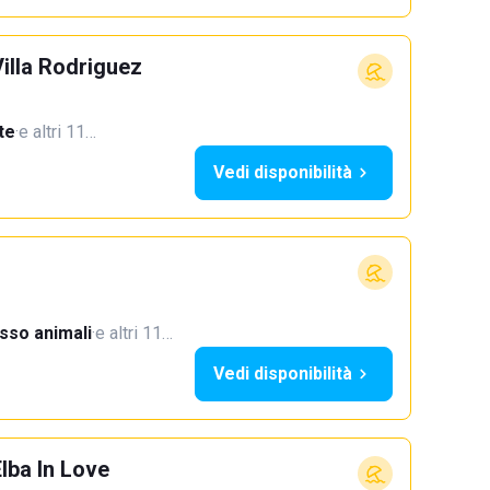
illa Rodriguez
te
·
e altri 11…
Vedi disponibilità
sso animali
·
e altri 11…
Vedi disponibilità
lba In Love