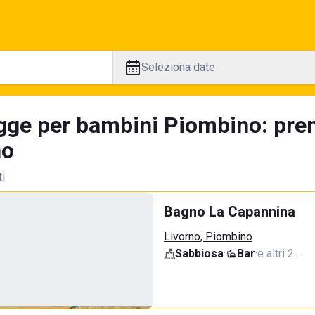
Seleziona date
gge per bambini Piombino: pren
no
ti
Bagno La Capannina
Livorno, Piombino
Sabbiosa
·
Bar
·
e altri 2…