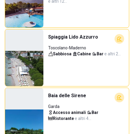
e altri 12…
Spiaggia Lido Azzurro
Toscolano-Maderno
Sabbiosa
·
Cabine
·
Bar
·
e altri 2…
Baia delle Sirene
Garda
Accesso animali
·
Bar
·
Ristorante
·
e altri 4…