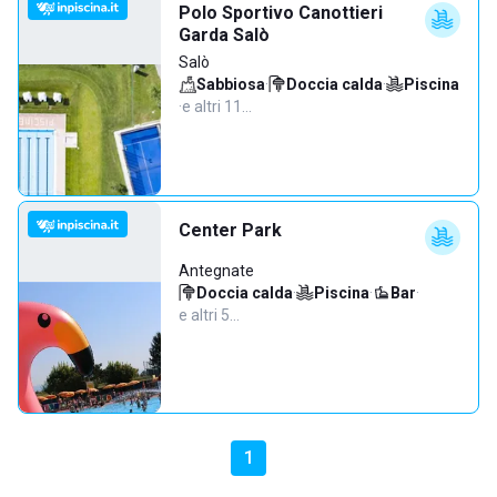
Polo Sportivo Canottieri
Garda Salò
Salò
Sabbiosa
·
Doccia calda
·
Piscina
·
e altri 11…
Center Park
Antegnate
Doccia calda
·
Piscina
·
Bar
·
e altri 5…
1