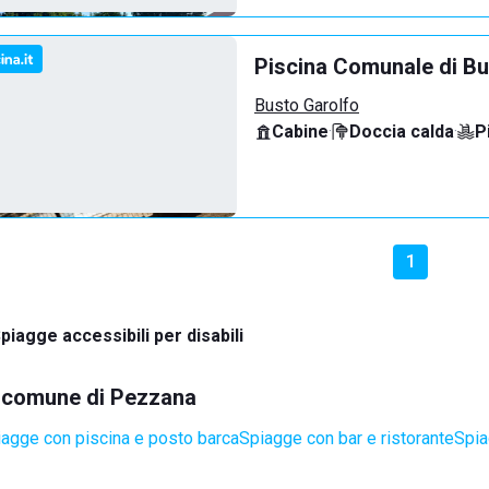
Piscina Comunale di Bu
Busto Garolfo
Cabine
·
Doccia calda
·
P
1
piagge accessibili per disabili
el comune di Pezzana
agge con piscina e posto barca
Spiagge con bar e ristorante
Spia