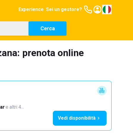
Experience
Sei un gestore?
Cerca
zana: prenota online
ar
·
e altri 4…
Vedi disponibilità