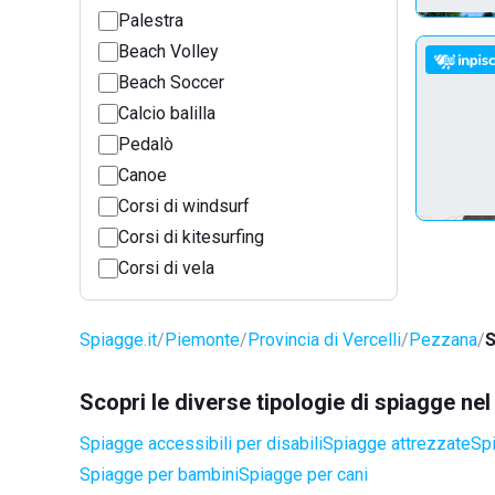
Palestra
Beach Volley
Beach Soccer
Calcio balilla
Pedalò
Canoe
Corsi di windsurf
Corsi di kitesurfing
Corsi di vela
Spiagge.it
Piemonte
Provincia di Vercelli
Pezzana
S
Scopri le diverse tipologie di spiagge n
Spiagge accessibili per disabili
Spiagge attrezzate
Spi
Spiagge per bambini
Spiagge per cani