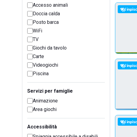
Accesso animali
Doccia calda
Posto barca
WiFi
TV
Giochi da tavolo
Carte
Videogiochi
Piscina
Servizi per famiglie
Animazione
Area giochi
Accessibilità
Spiaggia accessibile a disabili