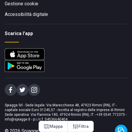
Gestione cookie
Accessibilità digitale
Scarica l'app
Spiagge Srl - Sede legale: Via Marecchiese 48, 47923 Rimini (RN), IT -
capitale sociale Euro 31245,57 - Iscritta al registro delle imprese di Rimini
Sede operativa: Via Flaminia 180, 47924 Rimini (RN), IT
-
+39 0541 772375
-
info@spiagge.it
- p.i./c.f. 04536640404
Mappa
Filtra
©
2026
Spiagge Srl. Tutti i diritti riservati.