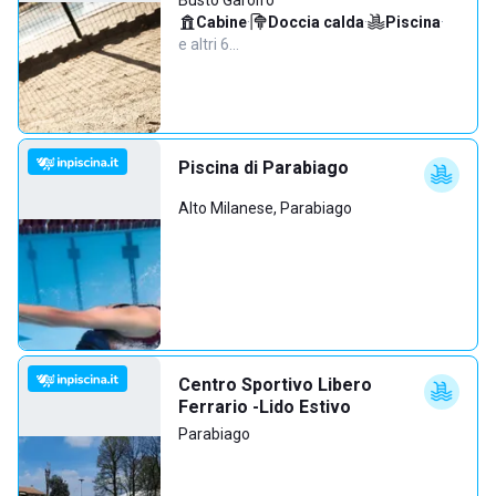
Busto Garolfo
Cabine
·
Doccia calda
·
Piscina
·
e altri 6…
Piscina di Parabiago
Alto Milanese, Parabiago
Centro Sportivo Libero
Ferrario -Lido Estivo
Parabiago