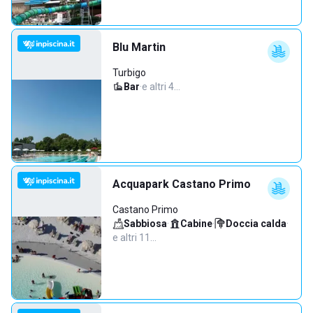
Blu Martin
Turbigo
Bar
·
e altri 4…
Acquapark Castano Primo
Castano Primo
Sabbiosa
·
Cabine
·
Doccia calda
·
e altri 11…