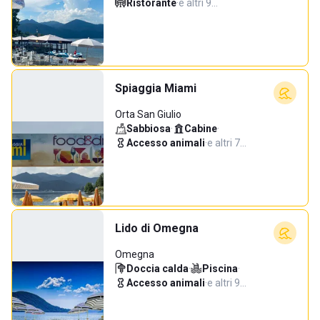
Ristorante
·
e altri 9…
Spiaggia Miami
Orta San Giulio
Sabbiosa
·
Cabine
·
Accesso animali
·
e altri 7…
Lido di Omegna
Omegna
Doccia calda
·
Piscina
·
Accesso animali
·
e altri 9…