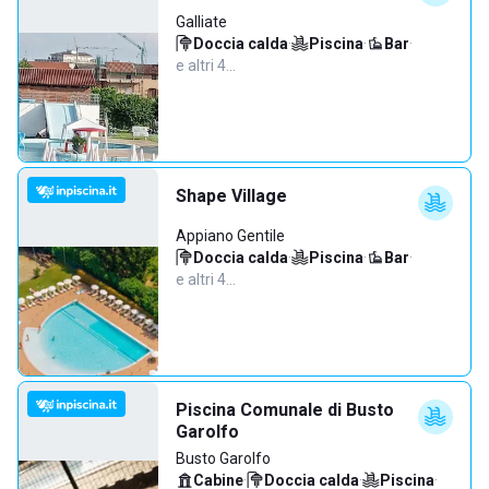
Galliate
Doccia calda
·
Piscina
·
Bar
·
e altri 4…
Shape Village
Appiano Gentile
Doccia calda
·
Piscina
·
Bar
·
e altri 4…
Piscina Comunale di Busto
Garolfo
Busto Garolfo
Cabine
·
Doccia calda
·
Piscina
·