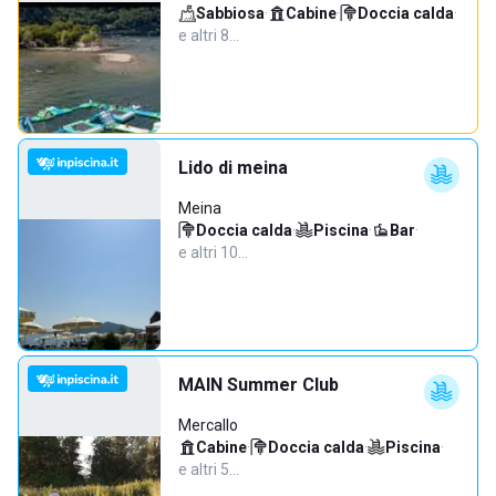
Sabbiosa
·
Cabine
·
Doccia calda
·
e altri 8…
Lido di meina
Meina
Doccia calda
·
Piscina
·
Bar
·
e altri 10…
MAIN Summer Club
Mercallo
Cabine
·
Doccia calda
·
Piscina
·
e altri 5…