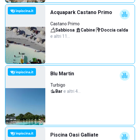
Acquapark Castano Primo
Castano Primo
Sabbiosa
·
Cabine
·
Doccia calda
·
e altri 11…
Blu Martin
Turbigo
Bar
·
e altri 4…
Piscina Oasi Galliate