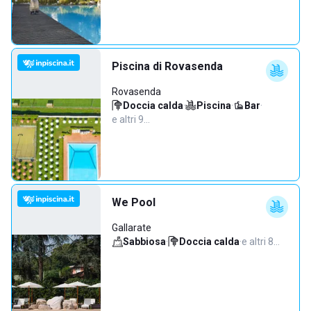
Piscina di Rovasenda
Rovasenda
Doccia calda
·
Piscina
·
Bar
·
e altri 9…
We Pool
Gallarate
Sabbiosa
·
Doccia calda
·
e altri 8…