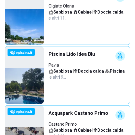
Olgiate Olona
Sabbiosa
·
Cabine
·
Doccia calda
·
e altri 11…
Piscina Lido Idea Blu
Pavia
Sabbiosa
·
Doccia calda
·
Piscina
·
e altri 9…
Acquapark Castano Primo
Castano Primo
Sabbiosa
·
Cabine
·
Doccia calda
·