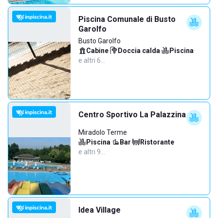
Piscina Comunale di Busto
Garolfo
Busto Garolfo
Cabine
·
Doccia calda
·
Piscina
·
e altri 6…
Centro Sportivo La Palazzina
Miradolo Terme
Piscina
·
Bar
·
Ristorante
·
e altri 9…
Idea Village