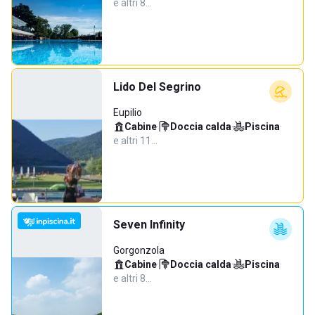
e altri 8…
Lido Del Segrino
Eupilio
Cabine
·
Doccia calda
·
Piscina
·
e altri 11…
Seven Infinity
Gorgonzola
Cabine
·
Doccia calda
·
Piscina
·
e altri 8…