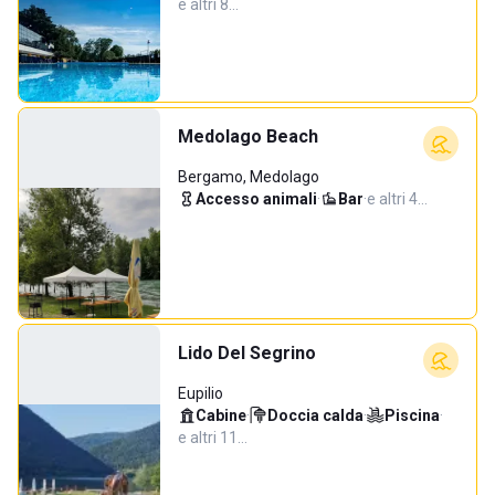
e altri 8…
Medolago Beach
Bergamo, Medolago
Accesso animali
·
Bar
·
e altri 4…
Lido Del Segrino
Eupilio
Cabine
·
Doccia calda
·
Piscina
·
e altri 11…