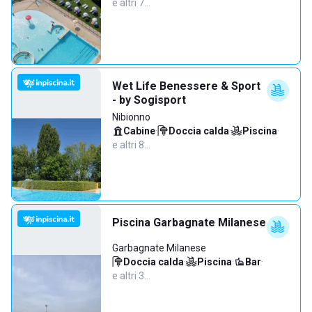
e altri 7…
Wet Life Benessere & Sport
- by Sogisport
Nibionno
Cabine
·
Doccia calda
·
Piscina
·
e altri 8…
Piscina Garbagnate Milanese
Garbagnate Milanese
Doccia calda
·
Piscina
·
Bar
·
e altri 3…