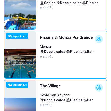
Cabine
·
Doccia calda
·
Piscina
·
e altri 5…
Piscina di Monza Pia Grande
Monza
Doccia calda
·
Piscina
·
Bar
·
e altri 4…
The Village
Sesto San Giovanni
Doccia calda
·
Piscina
·
Bar
·
e altri 5…