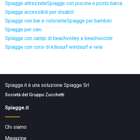
Spiagge attrezzate
Spiagge con piscina e posto barca
Spiagge accessibili per disabili
Spiagge con bar e ristorante
Spiagge per bambini
Spiagge per cani
Spiagge con campi di beachvolley e beachsoccer
Spiagge con corsi di kitesurf windsurf e vela
Spiagge.it è una soluzione Spiagge Srl
Società del
Gruppo Zucchetti
Spiagge.it
Chi siamo
Magazine