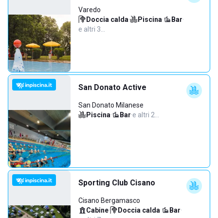
Varedo
Doccia calda
·
Piscina
·
Bar
·
e altri 3…
San Donato Active
San Donato Milanese
Piscina
·
Bar
·
e altri 2…
Sporting Club Cisano
Cisano Bergamasco
Cabine
·
Doccia calda
·
Bar
·