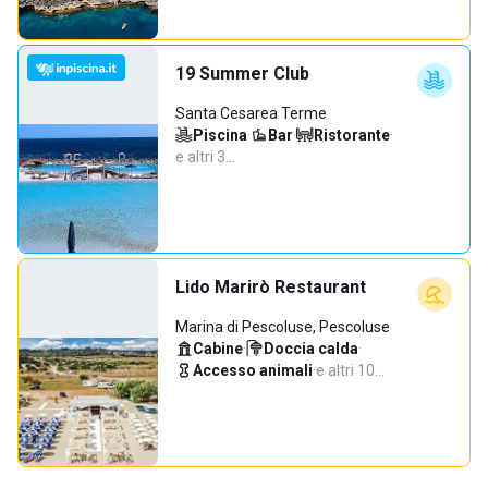
19 Summer Club
Santa Cesarea Terme
Piscina
·
Bar
·
Ristorante
·
e altri 3…
Lido Marirò Restaurant
Marina di Pescoluse, Pescoluse
Cabine
·
Doccia calda
·
Accesso animali
·
e altri 10…