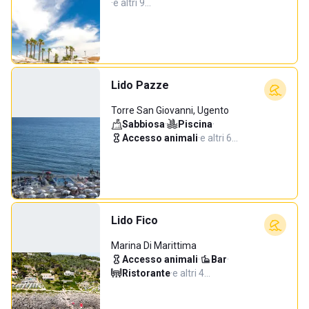
·
e altri 9…
Lido Pazze
Torre San Giovanni, Ugento
Sabbiosa
·
Piscina
·
Accesso animali
·
e altri 6…
Lido Fico
Marina Di Marittima
Accesso animali
·
Bar
·
Ristorante
·
e altri 4…