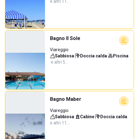
e altri 11…
Bagno Il Sole
Viareggio
Sabbiosa
·
Doccia calda
·
Piscina
·
e altri 5…
Bagno Maber
Viareggio
Sabbiosa
·
Cabine
·
Doccia calda
·
e altri 11…