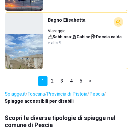
Bagno Elisabetta
Viareggio
Sabbiosa
·
Cabine
·
Doccia calda
·
e altri 9…
1
2
3
4
5
>
Spiagge.it
Toscana
Provincia di Pistoia
Pescia
Spiagge accessibili per disabili
Scopri le diverse tipologie di spiagge nel
comune di Pescia