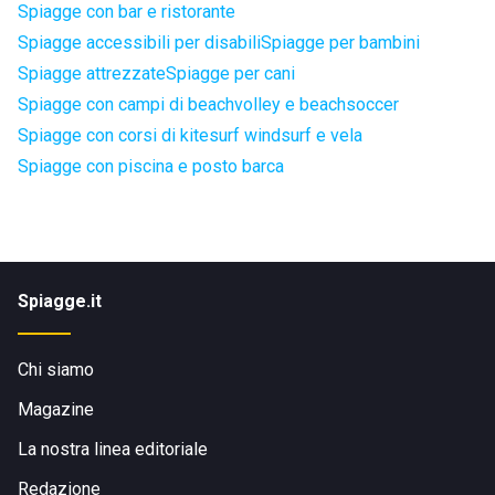
Spiagge con bar e ristorante
Spiagge accessibili per disabili
Spiagge per bambini
Spiagge attrezzate
Spiagge per cani
Spiagge con campi di beachvolley e beachsoccer
Spiagge con corsi di kitesurf windsurf e vela
Spiagge con piscina e posto barca
Spiagge.it
Chi siamo
Magazine
La nostra linea editoriale
Redazione