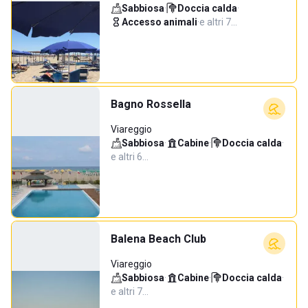
Sabbiosa
·
Doccia calda
·
Accesso animali
·
e altri 7…
Bagno Rossella
Viareggio
Sabbiosa
·
Cabine
·
Doccia calda
·
e altri 6…
Balena Beach Club
Viareggio
Sabbiosa
·
Cabine
·
Doccia calda
·
e altri 7…