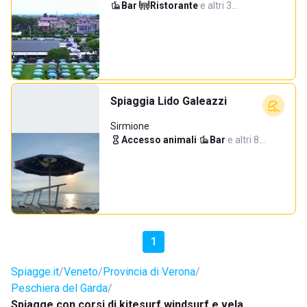
Bar
·
Ristorante
·
e altri 3…
Spiaggia Lido Galeazzi
Sirmione
Accesso animali
·
Bar
·
e altri 8…
1
Spiagge.it
Veneto
Provincia di Verona
Peschiera del Garda
Spiagge con corsi di kitesurf windsurf e vela