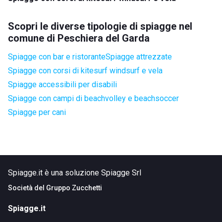
Scopri le diverse tipologie di spiagge nel
comune di Peschiera del Garda
Spiagge con bar e ristorante
Spiagge attrezzate
Spiagge con corsi di kitesurf windsurf e vela
Spiagge accessibili per disabili
Spiagge con campi di beachvolley e beachsoccer
Spiagge per cani
Spiagge.it è una soluzione Spiagge Srl
Società del
Gruppo Zucchetti
Spiagge.it