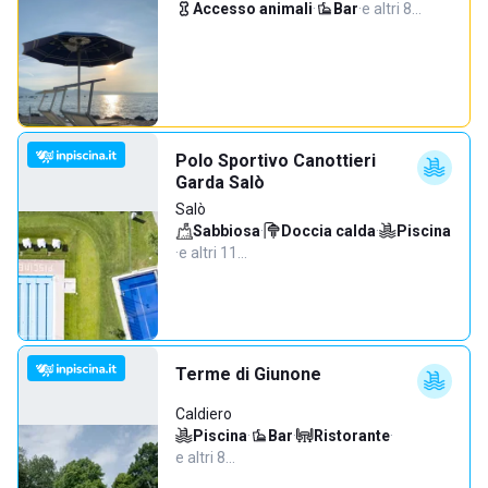
Accesso animali
·
Bar
·
e altri 8…
Polo Sportivo Canottieri
Garda Salò
Salò
Sabbiosa
·
Doccia calda
·
Piscina
·
e altri 11…
Terme di Giunone
Caldiero
Piscina
·
Bar
·
Ristorante
·
e altri 8…