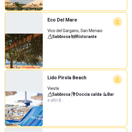
Eco Del Mare
Vico del Gargano, San Menaio
Sabbiosa
·
Ristorante
Lido Pirola Beach
Vieste
Sabbiosa
·
Doccia calda
·
Bar
·
e altri 8…