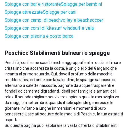
Spiagge con bar e ristorante
Spiagge per bambini
Spiagge attrezzate
Spiagge per cani
Spiagge con campi di beachvolley e beachsoccer
Spiagge con corsi di kitesurf windsurf e vela
Spiagge con piscina e posto barca
Peschici: Stabilimenti balneari e spiagge
Peschici, con le sue case bianche aggrappate alla roccia e il mare
cristallino che accarezza la costa, è un gioiello del Gargano che
incanta al primo sguardo. Qui, dove il profumo della macchia
mediterranea si fonde con la salsedine, le spiagge sabbiose si
alternano a calette nascoste, bagnate da acque trasparenti e
fondali dolcemente digradanti, ideali per famiglie e amanti del
relax. Il periodo migliore per vivere appieno questa meraviglia va
da maggio a settembre, quando il sole splende generoso e le
giornate invitano a lunghe immersioni e momenti di puro
benessere. Lasciati sedurre dalla magia di Peschici, la tua estate ti
aspetta.
Su questa pagina puoi esplorare la vasta offerta di stabilimenti