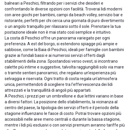
balneari a Peschici, filtrando per i servizi che desideri e
confrontando le diverse opzioni con facilità. Troverai lidi moderni
con aree giochi per bambini, campi da beach volley, servizio bar e
ristorante, perfetti per chi cerca una giornata di puro divertimento
o un angolo tranquillo per rilassarsi sotto il sole. Prenotare la tua
postazione ideale non è mai stato così semplice e intuitivo.
La costa di Peschici offre un panorama variegato per ogni
preferenza. A est del borgo, si estendono spiagge più ampie e
sabbiose, come la Baia di Peschici, ideali per famiglie con bambini
grazie ai fondali bassi e ai numerosi servizi offerti dagli
stabilimenti della zona. Spostandosi verso ovest, si incontrano
calette più intime e suggestive, talvolta raggiungibili solo via mare
o tramite sentieri panoramici, che regalano un'esperienza più
selvaggia e riservata. Ogni tratto di costa regala un'atmosfera
unica, permettendoti di scegliere tra l'effervescenza dei lidi
attrezzati e la tranquillità di angoli più appartati.
A Peschici, i prezzi per un ombrellone e due lettini variano in base
a diversi fattori. La posizione dello stabilimento, la vicinanza al
centro del paese, la tipologia dei servizi offerti e il periodo della
stagione influenzano le fasce di costo. Potrai trovare opzioni più
accessibili nelle aree meno centrali o durante la bassa stagione,
mentre i lidi più esclusivi o con servizi premium avranno tariffe più