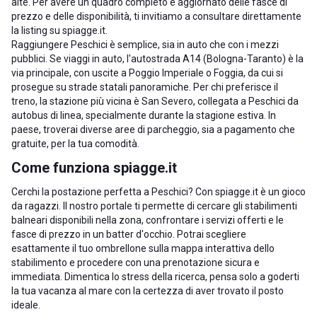
alte. Per avere un quadro completo e aggiornato delle fasce di
prezzo e delle disponibilità, ti invitiamo a consultare direttamente
la listing su spiagge.it.
Raggiungere Peschici è semplice, sia in auto che con i mezzi
pubblici. Se viaggi in auto, l'autostrada A14 (Bologna-Taranto) è la
via principale, con uscite a Poggio Imperiale o Foggia, da cui si
prosegue su strade statali panoramiche. Per chi preferisce il
treno, la stazione più vicina è San Severo, collegata a Peschici da
autobus di linea, specialmente durante la stagione estiva. In
paese, troverai diverse aree di parcheggio, sia a pagamento che
gratuite, per la tua comodità.
Come funziona spiagge.it
Cerchi la postazione perfetta a Peschici? Con spiagge.it è un gioco
da ragazzi. Il nostro portale ti permette di cercare gli stabilimenti
balneari disponibili nella zona, confrontare i servizi offerti e le
fasce di prezzo in un batter d'occhio. Potrai scegliere
esattamente il tuo ombrellone sulla mappa interattiva dello
stabilimento e procedere con una prenotazione sicura e
immediata. Dimentica lo stress della ricerca, pensa solo a goderti
la tua vacanza al mare con la certezza di aver trovato il posto
ideale.