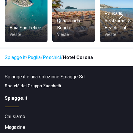
Pelikano
Quasenada
Restaurant &
Baia San Felice
Beach
Beach Club
Vieste
Vieste
Vieste
Spiagge.it
Puglia
Peschici
Hotel Corona
Spiagge.it è una soluzione Spiagge Srl
Società del
Gruppo Zucchetti
Spiagge.it
Chi siamo
Magazine