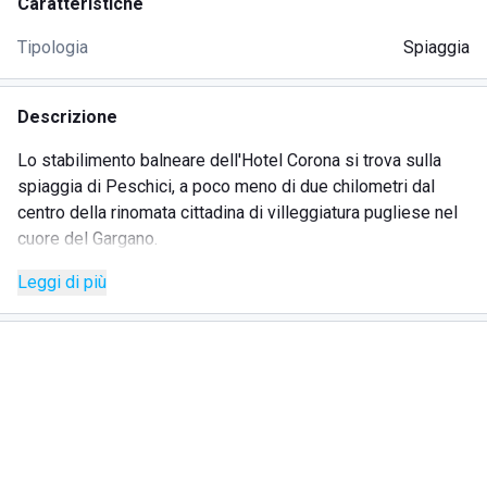
Caratteristiche
Tipologia
Spiaggia
Descrizione
Lo stabilimento balneare dell'Hotel Corona si trova sulla
spiaggia di Peschici, a poco meno di due chilometri dal
centro della rinomata cittadina di villeggiatura pugliese nel
cuore del Gargano.
L'ampia spiaggia sabbiosa è attrezzata con lettini ed
Leggi di più
ombrelloni, ed è facilmente raggiungibile da tutti grazie alla
sua comoda posizione ed alla sua conformazione,
facilmente usufruibile anche da persone diversamente abili.
Lo stabilimento è dotato di un ristorante dove sarà
possibile godere di una pausa dal dole assaporando le
specialità italiane e locali. E' inoltre presente un bar dove
trarre ristoro durante tutta la giornata.
La spiaggia è il luogo ideale per trascorrere del tempo in