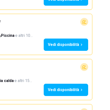
e
Piscina
·
e altri 10…
Vedi disponibilità
a calda
·
e altri 15…
Vedi disponibilità