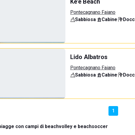
Ke'e Beach
Pontecagnano Faiano
Sabbiosa
·
Cabine
·
Docci
Lido Albatros
Pontecagnano Faiano
Sabbiosa
·
Cabine
·
Docci
1
piagge con campi di beachvolley e beachsoccer