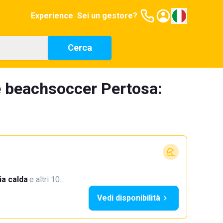
Experience
Sei un gestore?
Cerca
e beachsoccer Pertosa:
a calda
·
e altri 10…
Vedi disponibilità