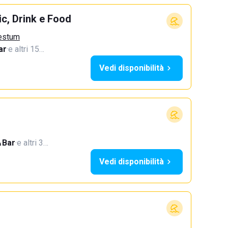
c, Drink e Food
aestum
ar
·
e altri 15…
Vedi disponibilità
Bar
·
e altri 3…
Vedi disponibilità