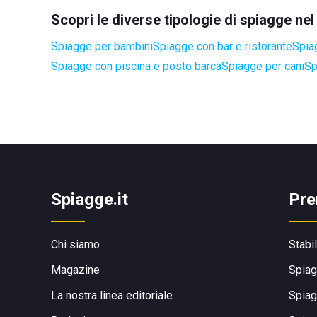
Scopri le diverse tipologie di spiagge ne
Spiagge per bambini
Spiagge con bar e ristorante
Spia
Spiagge con piscina e posto barca
Spiagge per cani
Sp
Spiagge.it
Pre
Chi siamo
Stabi
Magazine
Spiag
La nostra linea editoriale
Spiag