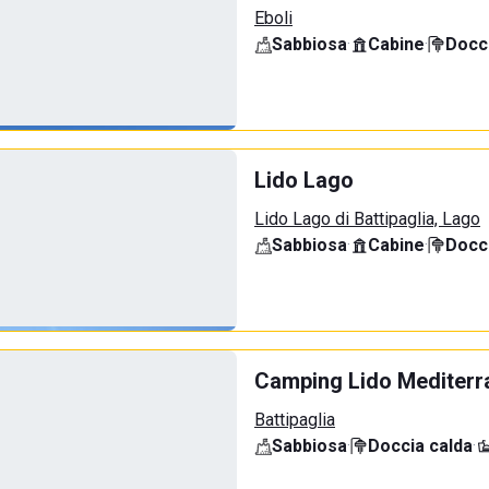
Eboli
Sabbiosa
·
Cabine
·
Docci
Lido Lago
Lido Lago di Battipaglia, Lago
Sabbiosa
·
Cabine
·
Docci
Camping Lido Mediterr
Battipaglia
Sabbiosa
·
Doccia calda
·