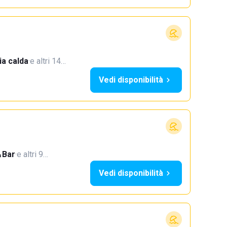
a calda
·
e altri 14…
Vedi disponibilità
Bar
·
e altri 9…
Vedi disponibilità