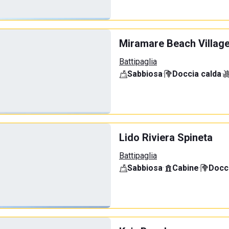
Miramare Beach Villag
Battipaglia
Sabbiosa
·
Doccia calda
·
Lido Riviera Spineta
Battipaglia
Sabbiosa
·
Cabine
·
Docci