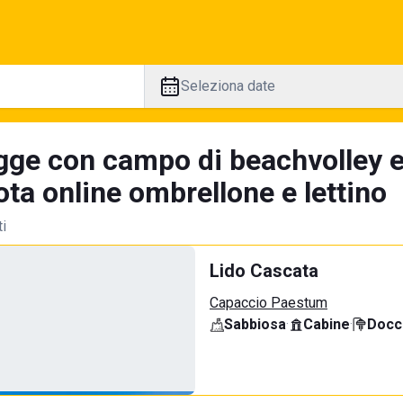
Seleziona date
gge con campo di beachvolley 
ta online ombrellone e lettino
ti
Lido Cascata
Capaccio Paestum
Sabbiosa
·
Cabine
·
Docci