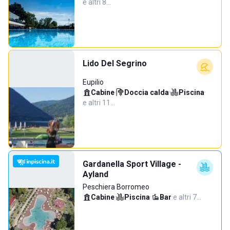
e altri 8…
Lido Del Segrino
Eupilio
Cabine
·
Doccia calda
·
Piscina
·
e altri 11…
Gardanella Sport Village -
Ayland
Peschiera Borromeo
Cabine
·
Piscina
·
Bar
·
e altri 7…