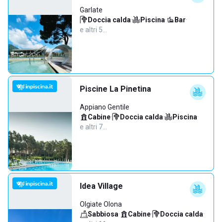
Garlate
Doccia calda
·
Piscina
·
Bar
·
e altri 5…
Piscine La Pinetina
Appiano Gentile
Cabine
·
Doccia calda
·
Piscina
·
e altri 7…
Idea Village
Olgiate Olona
Sabbiosa
·
Cabine
·
Doccia calda
·