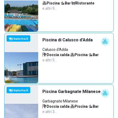
Piscina
·
Bar
·
Ristorante
·
e altri 9…
Piscina di Calusco d'Adda
Calusco d'Adda
Doccia calda
·
Piscina
·
Bar
·
e altri 5…
Piscina Garbagnate Milanese
Garbagnate Milanese
Doccia calda
·
Piscina
·
Bar
·
e altri 3…