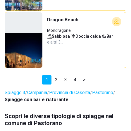
Dragon Beach
Mondragone
Sabbiosa
·
Doccia calda
·
Bar
·
e altri 3…
1
2
3
4
>
Spiagge.it
Campania
Provincia di Caserta
Pastorano
Spiagge con bar e ristorante
Scopri le diverse tipologie di spiagge nel
comune di Pastorano