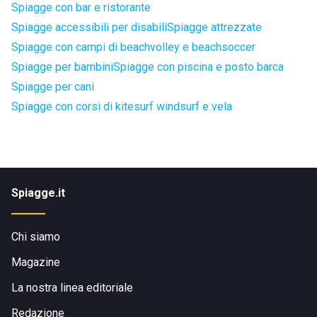
Spiagge con bar e ristorante
Spiagge accessibili per disabili
Spiagge attrezzate
Spiagge con campi di beachvolley e beachsoccer
Spiagge per bambini
Spiagge con piscina e posto barca
Spiagge per cani
Spiagge con corsi di kitesurf windsurf e vela
Spiagge.it
Chi siamo
Magazine
La nostra linea editoriale
Redazione