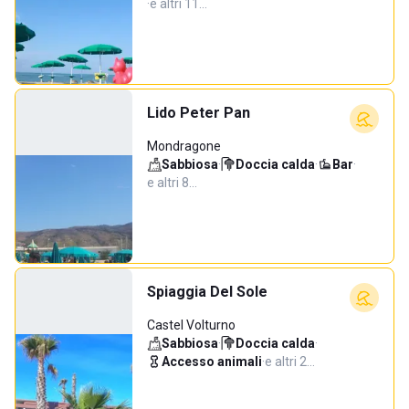
·
e altri 11…
Lido Peter Pan
Mondragone
Sabbiosa
·
Doccia calda
·
Bar
·
e altri 8…
Spiaggia Del Sole
Castel Volturno
Sabbiosa
·
Doccia calda
·
Accesso animali
·
e altri 2…