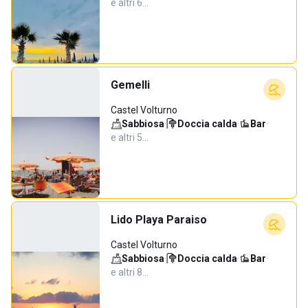
e altri 6…
Gemelli
Castel Volturno
Sabbiosa
·
Doccia calda
·
Bar
·
e altri 5…
Lido Playa Paraiso
Castel Volturno
Sabbiosa
·
Doccia calda
·
Bar
·
e altri 8…