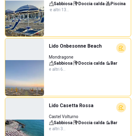
Sabbiosa
·
Doccia calda
·
Piscina
·
e altri 13…
Lido Onbesonne Beach
Mondragone
Sabbiosa
·
Doccia calda
·
Bar
·
e altri 6…
Lido Casetta Rossa
Castel Volturno
Sabbiosa
·
Doccia calda
·
Bar
·
e altri 3…