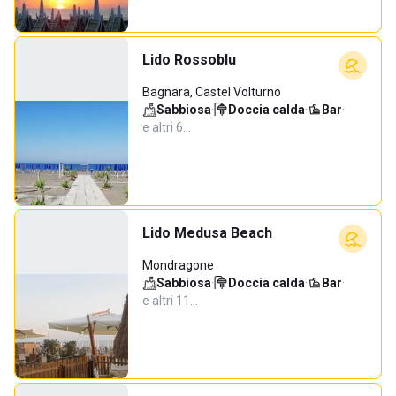
Lido Rossoblu
Bagnara, Castel Volturno
Sabbiosa
·
Doccia calda
·
Bar
·
e altri 6…
Lido Medusa Beach
Mondragone
Sabbiosa
·
Doccia calda
·
Bar
·
e altri 11…