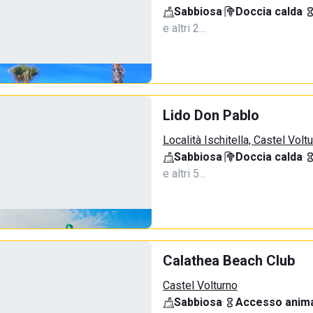
Sabbiosa
·
Doccia calda
·
e altri 2…
Lido Don Pablo
Località Ischitella, Castel Volt
Sabbiosa
·
Doccia calda
·
e altri 5…
Calathea Beach Club
Castel Volturno
Sabbiosa
·
Accesso anima