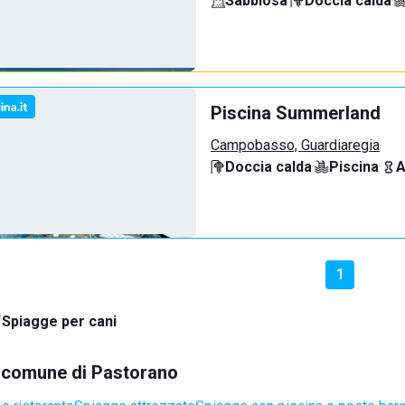
Sabbiosa
·
Doccia calda
·
Piscina Summerland
Campobasso, Guardiaregia
Doccia calda
·
Piscina
·
A
1
Spiagge per cani
el comune di Pastorano