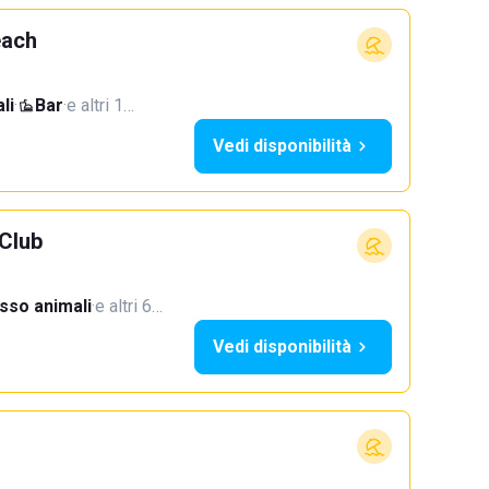
each
li
·
Bar
·
e altri 1…
Vedi disponibilità
Club
sso animali
·
e altri 6…
Vedi disponibilità