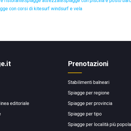
e ristorante
Spiagge attrezzate
Spiagge con piscina e posto bar
gge con corsi di kitesurf windsurf e vela
e.it
Prenotazioni
Stabilimenti balneari
Spiagge per regione
linea editoriale
Spiagge per provincia
e
Spiagge per tipo
Spiagge per località più popola