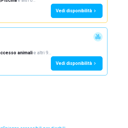
Piscina
·
e altri 6…
Vedi disponibilità
ccesso animali
·
e altri 9…
Vedi disponibilità