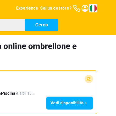
Experience
Sei un gestore?
Cerca
 online ombrellone e
Piscina
·
e altri 13…
Vedi disponibilità