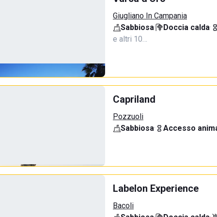
Giugliano In Campania
Sabbiosa
·
Doccia calda
·
e altri 10…
Capriland
Pozzuoli
Sabbiosa
·
Accesso anima
Labelon Experience
Bacoli