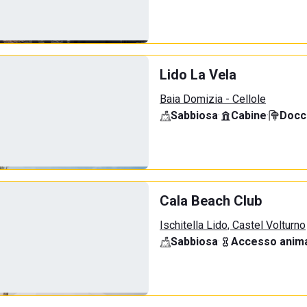
Lido La Vela
Baia Domizia - Cellole
Sabbiosa
·
Cabine
·
Docci
Cala Beach Club
Ischitella Lido, Castel Volturno
Sabbiosa
·
Accesso anima