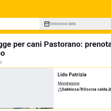
Seleziona date
gge per cani Pastorano: prenota
no
ti
Lido Patrizia
Mondragone
Sabbiosa
·
Doccia calda
·