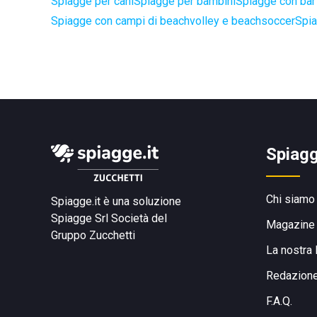
Spiagge per cani
Spiagge per bambini
Spiagge con bar 
Spiagge con campi di beachvolley e beachsoccer
Spia
Spiagg
Chi siamo
Spiagge.it è una soluzione
Spiagge Srl
Società del
Magazine
Gruppo Zucchetti
La nostra 
Redazion
F.A.Q.