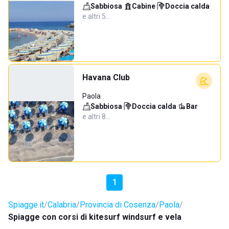
Sabbiosa
·
Cabine
·
Doccia calda
·
e altri 5…
Havana Club
Paola
Sabbiosa
·
Doccia calda
·
Bar
·
e altri 8…
1
Spiagge.it
Calabria
Provincia di Cosenza
Paola
Spiagge con corsi di kitesurf windsurf e vela