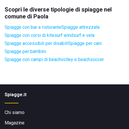
Scopri le diverse tipologie di spiagge nel
comune di Paola
Spiagge con bar e ristorante
Spiagge attrezzate
Spiagge con corsi di kitesurf windsurf e vela
Spiagge accessibili per disabili
Spiagge per cani
Spiagge per bambini
Spiagge con campi di beachvolley e beachsoccer
Spiagge.it
Chi siamo
Magazine