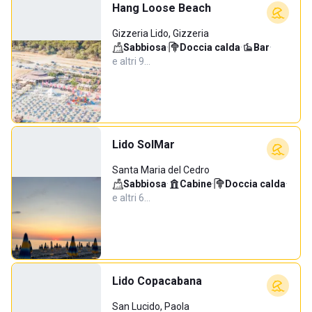
Hang Loose Beach
Gizzeria Lido, Gizzeria
Sabbiosa
·
Doccia calda
·
Bar
·
e altri 9…
Lido SolMar
Santa Maria del Cedro
Sabbiosa
·
Cabine
·
Doccia calda
·
e altri 6…
Lido Copacabana
San Lucido, Paola