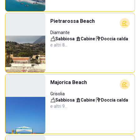
Pietrarossa Beach
Diamante
Sabbiosa
·
Cabine
·
Doccia calda
·
e altri 8…
Majorica Beach
Grisolia
Sabbiosa
·
Cabine
·
Doccia calda
·
e altri 9…